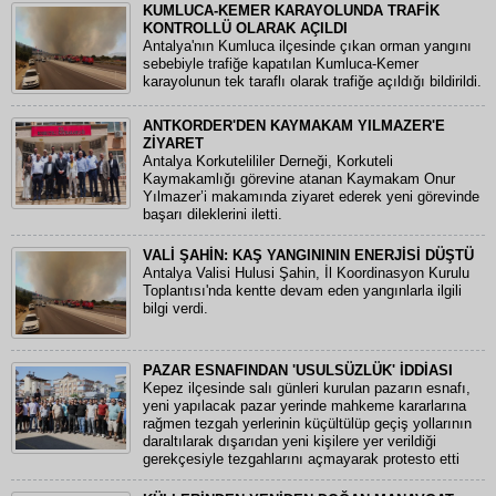
KUMLUCA-KEMER KARAYOLUNDA TRAFİK
KONTROLLÜ OLARAK AÇILDI
Antalya'nın Kumluca ilçesinde çıkan orman yangını
sebebiyle trafiğe kapatılan Kumluca-Kemer
karayolunun tek taraflı olarak trafiğe açıldığı bildirildi.
ANTKORDER'DEN KAYMAKAM YILMAZER'E
ZİYARET
Antalya Korkutelililer Derneği, Korkuteli
Kaymakamlığı görevine atanan Kaymakam Onur
Yılmazer’i makamında ziyaret ederek yeni görevinde
başarı dileklerini iletti.
VALİ ŞAHİN: KAŞ YANGINININ ENERJİSİ DÜŞTÜ
Antalya Valisi Hulusi Şahin, İl Koordinasyon Kurulu
Toplantısı'nda kentte devam eden yangınlarla ilgili
bilgi verdi.
PAZAR ESNAFINDAN 'USULSÜZLÜK' İDDİASI
Kepez ilçesinde salı günleri kurulan pazarın esnafı,
yeni yapılacak pazar yerinde mahkeme kararlarına
rağmen tezgah yerlerinin küçültülüp geçiş yollarının
daraltılarak dışarıdan yeni kişilere yer verildiği
gerekçesiyle tezgahlarını açmayarak protesto etti