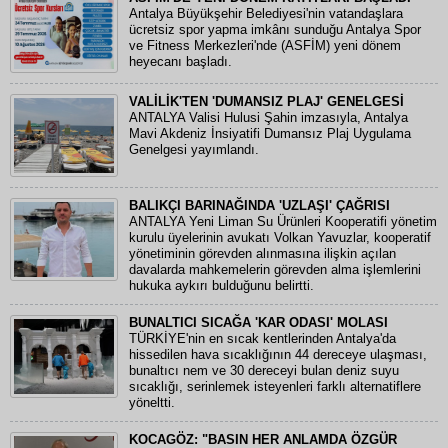
Antalya Büyükşehir Belediyesi'nin vatandaşlara
ücretsiz spor yapma imkânı sunduğu Antalya Spor
ve Fitness Merkezleri'nde (ASFİM) yeni dönem
heyecanı başladı.
VALİLİK'TEN 'DUMANSIZ PLAJ' GENELGESİ
ANTALYA Valisi Hulusi Şahin imzasıyla, Antalya
Mavi Akdeniz İnsiyatifi Dumansız Plaj Uygulama
Genelgesi yayımlandı.
BALIKÇI BARINAĞINDA 'UZLAŞI' ÇAĞRISI
ANTALYA Yeni Liman Su Ürünleri Kooperatifi yönetim
kurulu üyelerinin avukatı Volkan Yavuzlar, kooperatif
yönetiminin görevden alınmasına ilişkin açılan
davalarda mahkemelerin görevden alma işlemlerini
hukuka aykırı bulduğunu belirtti.
BUNALTICI SICAĞA 'KAR ODASI' MOLASI
TÜRKİYE'nin en sıcak kentlerinden Antalya'da
hissedilen hava sıcaklığının 44 dereceye ulaşması,
bunaltıcı nem ve 30 dereceyi bulan deniz suyu
sıcaklığı, serinlemek isteyenleri farklı alternatiflere
yöneltti.
KOCAGÖZ: "BASIN HER ANLAMDA ÖZGÜR