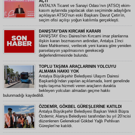
AÇTI
ANTALYA Ticaret ve Sanayi Odası’nın (ATSO) ekim-
kasım aylarında yapılacak olan seçiminde adaylığını
açıklayan ATSO’nun eski Başkanı Davut Çetin’in,
seçim ofisi açılışı yoğun katılımla gerçekleşti.
DANIŞTAY'DAN KIRCAMİ KARARI
DANIŞTAY 6'ncı Dairesi'nin Kırcami imar planlarına
ilişkin kararı bozmasının ardından, Antalya 1'inci
İdare Mahkemesi, verilecek yeni karara göre yeniden
parselasyon yapılmasının gerekeceği
değerlendirmesinde bulundu.
TOPLU TAŞIMA ARAÇLARININ YOLCUYU
ALMAMA HAKKI YOK
Antalya Büyükşehir Belediyesi Ulaşım Dairesi
Başkanlığı'ndan yapılan açıklamada, kent genelinde
toplu taşıma hizmeti veren araçların durakta
bekleyen yolcuları almadan geçme hakkı
bulunmadığı kaydedildi.
ÖZDEMİR, GÖKBEL GÜREŞLERİNE KATILDI
Antalya Büyükşehir Belediyesi Başkan Vekili Büşra
Özdemir, Alanya Belediyesi tarafından bu yıl 20’ncisi
düzenlenen Geleneksel Gökbel Yağlı Pehlivan
Güreşleri’ne katıldı.