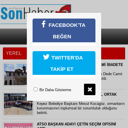
FACEBOOK'TA
BEĞEN
SON DAKİKA
KATEGORİLER
YEREL
TWITTER'DA
RESTORASYONU TAMAMLANAN CAMİ İBADETE
TAKİP ET
AÇILDI
BURDUR'da 1845 yılında yapılan Hecin Dede Camii
restorasyonu tamamlanarak ibadete açıldı.
Bir Daha Gösterme
KOCAGÖZ: "ORMANLARI KORUMAK, ORTAK
SORUMLULUĞUMUZ"
Kepez Belediye Başkanı Mesut Kocagöz, ormanların
korunmasının toplumsal bir sorumluluk olduğunu
belirtti.
ATSO BAŞKAN ADAYI ÇETİN SEÇİM OFİSİNİ