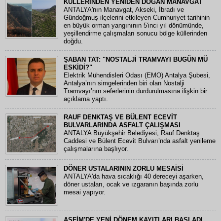
KÜLLERİNDEN YENİDEN DOĞAN MANAVGAT
ANTALYA'nın Manavgat, Akseki, İbradı ve
Gündoğmuş ilçelerini etkileyen Cumhuriyet tarihinin
en büyük orman yangınının 5'inci yıl dönümünde,
yeşillendirme çalışmaları sonucu bölge küllerinden
doğdu.
ŞABAN TAT: "NOSTALJİ TRAMVAYI BUGÜN MÜ
ESKİDİ?"
Elektrik Mühendisleri Odası (EMO) Antalya Şubesi,
Antalya’nın simgelerinden biri olan Nostalji
Tramvayı’nın seferlerinin durdurulmasına ilişkin bir
açıklama yaptı.
RAUF DENKTAŞ VE BÜLENT ECEVİT
BULVARLARINDA ASFALT ÇALIŞMASI
ANTALYA Büyükşehir Belediyesi, Rauf Denktaş
Caddesi ve Bülent Ecevit Bulvarı’nda asfalt yenileme
çalışmalarına başlıyor.
DÖNER USTALARININ ZORLU MESAİSİ
ANTALYA'da hava sıcaklığı 40 dereceyi aşarken,
döner ustaları, ocak ve ızgaranın başında zorlu
mesai yapıyor.
ASFİM'DE YENİ DÖNEM KAYITLARI BAŞLADI