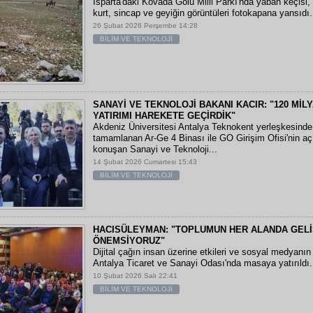
Isparta'daki Kovada Gölü Milli Parkı'nda yaban keçisi, y
kurt, sincap ve geyiğin görüntüleri fotokapana yansıdı.
26 Şubat 2026 Perşembe 14:28
BİLİM VE TEKNOLOJİ
SANAYİ VE TEKNOLOJİ BAKANI KACIR: "120 MİLY
YATIRIMI HAREKETE GEÇİRDİK"
Akdeniz Üniversitesi Antalya Teknokent yerleşkesind
tamamlanan Ar-Ge 4 Binası ile GO Girişim Ofisi'nin aç
konuşan Sanayi ve Teknoloji...
14 Şubat 2026 Cumartesi 15:43
BİLİM VE TEKNOLOJİ
HACISÜLEYMAN: "TOPLUMUN HER ALANDA GELİ
ÖNEMSİYORUZ"
Dijital çağın insan üzerine etkileri ve sosyal medyanın
Antalya Ticaret ve Sanayi Odası'nda masaya yatırıldı.
10 Şubat 2026 Salı 22:41
BİLİM VE TEKNOLOJİ