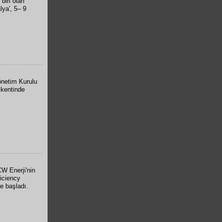
biri olan
lya', 5– 9
önetim Kurulu
 kentinde
W Enerji'nin
ficiency
e başladı.