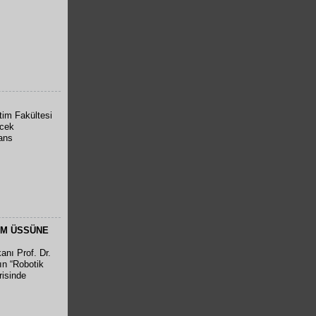
im Fakültesi
ecek
rans
İM ÜSSÜNE
nı Prof. Dr.
ın “Robotik
risinde