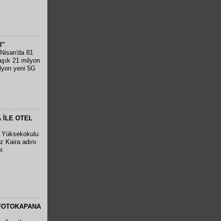
I"
Nisan'da 81
laşık 21 milyon
ilyon yeni 5G
 İLE OTEL
k Yüksekokulu
 Kaira adını
r.
 FOTOKAPANA