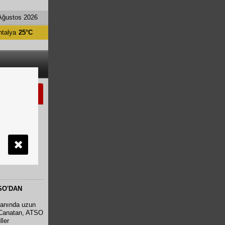
Ağustos 2026
ntalya
25°C
arafından
 Vali Hulusi
ajlara sahip
SO'DAN
alanında uzun
n Canatan, ATSO
ller