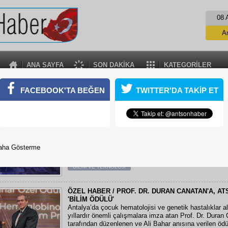
08 
A
ANA SAYFA
SON DAKİKA
KATEGORİLER
FACEBOOK'TA BEĞEN
TWITTER'DA TAKİP ET
 TEKNOLOJİ
'YAPAY ZEKA, ARTIK HAYATTA KALMA ŞANSI'
ANTALYA Sanayici ve İş İnsanları Derneği (ANSİAD) t
Antalya'da düzenlenen Yapay Zeka Zirvesi'nde konuşan
Şahin, yapay zeka devriminde Türkiye'nin önemli avant
aha Gösterme
olduğunu belirtti.
09 Haziran 2026 Salı 23:39
BİLİM VE TEKNOLOJİ
ÖZEL HABER / PROF. DR. DURAN CANATAN'A, AT
'BİLİM ÖDÜLÜ'
Antalya’da çocuk hematolojisi ve genetik hastalıklar 
yıllardır önemli çalışmalara imza atan Prof. Dr. Dura
tarafından düzenlenen ve Ali Bahar anısına verilen ödü