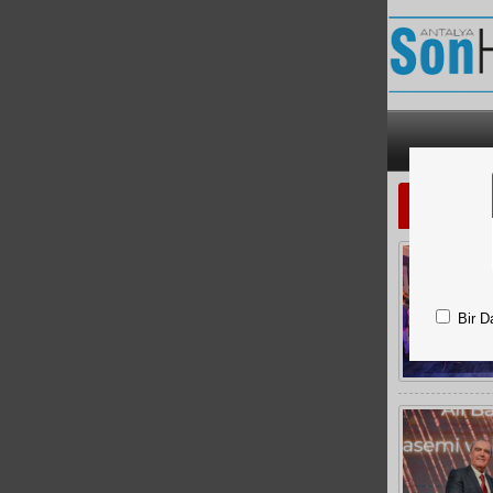
BİLİM VE
Bir D