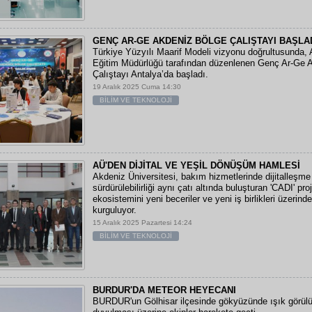
GENÇ AR-GE AKDENİZ BÖLGE ÇALIŞTAYI BAŞLA
Türkiye Yüzyılı Maarif Modeli vizyonu doğrultusunda, An
Eğitim Müdürlüğü tarafından düzenlenen Genç Ar-Ge 
Çalıştayı Antalya’da başladı.
19 Aralık 2025 Cuma 14:30
BİLİM VE TEKNOLOJİ
AÜ'DEN DİJİTAL VE YEŞİL DÖNÜŞÜM HAMLESİ
Akdeniz Üniversitesi, bakım hizmetlerinde dijitalleşme
sürdürülebilirliği aynı çatı altında buluşturan 'CADI' pr
ekosistemini yeni beceriler ve yeni iş birlikleri üzerin
kurguluyor.
15 Aralık 2025 Pazartesi 14:24
BİLİM VE TEKNOLOJİ
BURDUR'DA METEOR HEYECANI
BURDUR'un Gölhisar ilçesinde gökyüzünde ışık görül