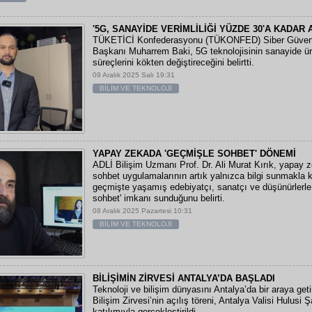
'5G, SANAYİDE VERİMLİLİĞİ YÜZDE 30'A KADAR 
TÜKETİCİ Konfederasyonu (TÜKONFED) Siber Güven
Başkanı Muharrem Baki, 5G teknolojisinin sanayide ü
süreçlerini kökten değiştireceğini belirtti.
09 Aralık 2025 Salı 19:31
BİLİM VE TEKNOLOJİ
YAPAY ZEKADA 'GEÇMİŞLE SOHBET' DÖNEMİ
ADLİ Bilişim Uzmanı Prof. Dr. Ali Murat Kırık, yapay z
sohbet uygulamalarının artık yalnızca bilgi sunmakla 
geçmişte yaşamış edebiyatçı, sanatçı ve düşünürlerle '
sohbet' imkanı sunduğunu belirti.
08 Aralık 2025 Pazartesi 10:31
BİLİM VE TEKNOLOJİ
BİLİŞİMİN ZİRVESİ ANTALYA’DA BAŞLADI
Teknoloji ve bilişim dünyasını Antalya’da bir araya get
Bilişim Zirvesi’nin açılış töreni, Antalya Valisi Hulusi Ş
katılımıyla gerçekleştirildi.