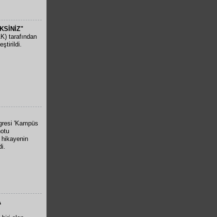
KSİNİZ"
K) tarafından
tirildi.
gresi 'Kampüs
notu
 hikayenin
i.
A