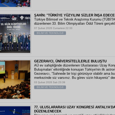
ŞAHİN: "TÜRKİYE YÜZYILINI SİZLER İNŞA EDECE
Türkiye Bilimsel ve Teknik Araştırma Kurumu (TÜBİTA
düzenlenen 33. Bilim Olimpiyatları Ödül Töreni gerçekleş
07 Şubat 2026 Cumartesi 22:33
BİLİM VE TEKNOLOJİ
GEZERAVCI, ÜNİVERSİTELİLERLE BULUŞTU
AÜ ev sahipliğinde düzenlenen Uluslararası Uzay Kon
Buluşmaları' etkinliğinde konuşan Türkiye'nin ilk astro
Gezeravcı, “Sahnede bir kişi görünüyor olabilir ama bu
merkezinde siz varsınız. Bu görev sizin hikayeniz" ded
03 Şubat 2026 Salı 23:39
BİLİM VE TEKNOLOJİ
77. ULUSLARARASI UZAY KONGRESİ ANTALYA'D
DÜZENLENECEK