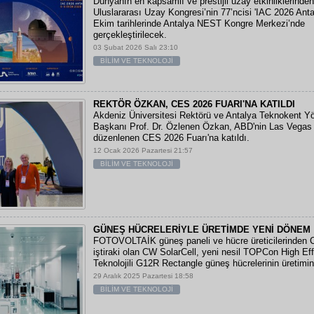
Dünyanın en kapsamlı ve prestijli uzay etkinliklerinden 
Uluslararası Uzay Kongresi’nin 77’ncisi 'IAC 2026 Anta
Ekim tarihlerinde Antalya NEST Kongre Merkezi’nde
gerçekleştirilecek.
03 Şubat 2026 Salı 23:10
BİLİM VE TEKNOLOJİ
REKTÖR ÖZKAN, CES 2026 FUARI'NA KATILDI
Akdeniz Üniversitesi Rektörü ve Antalya Teknokent Y
Başkanı Prof. Dr. Özlenen Özkan, ABD'nin Las Vegas
düzenlenen CES 2026 Fuarı'na katıldı.
12 Ocak 2026 Pazartesi 21:57
BİLİM VE TEKNOLOJİ
GÜNEŞ HÜCRELERİYLE ÜRETİMDE YENİ DÖNEM
FOTOVOLTAİK güneş paneli ve hücre üreticilerinden C
iştiraki olan CW SolarCell, yeni nesil TOPCon High Ef
Teknolojili G12R Rectangle güneş hücrelerinin üretimin
29 Aralık 2025 Pazartesi 18:58
BİLİM VE TEKNOLOJİ