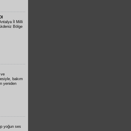
DI
talya İl Milli
Akdeniz Bölge
 ve
ojesiyle, bakım
den yeniden
üp yoğun ses