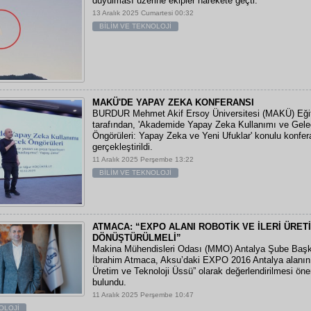
duyulması üzerine ekipler harekete geçti.
13 Aralık 2025 Cumartesi 00:32
BİLİM VE TEKNOLOJİ
MAKÜ'DE YAPAY ZEKA KONFERANSI
BURDUR Mehmet Akif Ersoy Üniversitesi (MAKÜ) Eğit
tarafından, 'Akademide Yapay Zeka Kullanımı ve Gel
Öngörüleri: Yapay Zeka ve Yeni Ufuklar' konulu konfe
gerçekleştirildi.
11 Aralık 2025 Perşembe 13:22
BİLİM VE TEKNOLOJİ
ATMACA: “EXPO ALANI ROBOTİK VE İLERİ ÜRET
DÖNÜŞTÜRÜLMELİ”
Makina Mühendisleri Odası (MMO) Antalya Şube Başka
İbrahim Atmaca, Aksu’daki EXPO 2016 Antalya alanın
Üretim ve Teknoloji Üssü” olarak değerlendirilmesi öne
bulundu.
11 Aralık 2025 Perşembe 10:47
OLOJİ