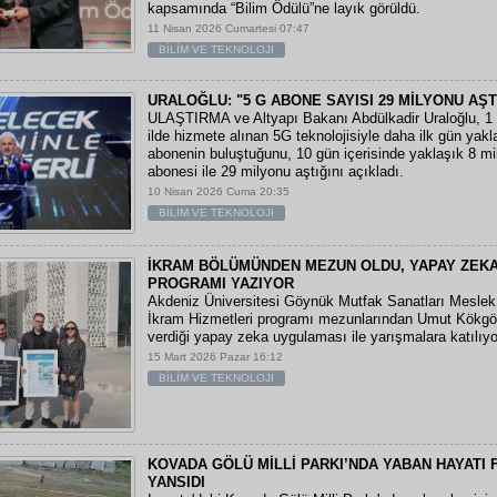
kapsamında “Bilim Ödülü”ne layık görüldü.
11 Nisan 2026 Cumartesi 07:47
BİLİM VE TEKNOLOJİ
URALOĞLU: "5 G ABONE SAYISI 29 MİLYONU AŞT
ULAŞTIRMA ve Altyapı Bakanı Abdülkadir Uraloğlu, 1 
ilde hizmete alınan 5G teknolojisiyle daha ilk gün yak
abonenin buluştuğunu, 10 gün içerisinde yaklaşık 8 m
abonesi ile 29 milyonu aştığını açıkladı.
10 Nisan 2026 Cuma 20:35
BİLİM VE TEKNOLOJİ
İKRAM BÖLÜMÜNDEN MEZUN OLDU, YAPAY ZEKA
PROGRAMI YAZIYOR
Akdeniz Üniversitesi Göynük Mutfak Sanatları Mesle
İkram Hizmetleri programı mezunlarından Umut Kökgöz
verdiği yapay zeka uygulaması ile yarışmalara katılıyo
15 Mart 2026 Pazar 16:12
BİLİM VE TEKNOLOJİ
KOVADA GÖLÜ MİLLİ PARKI’NDA YABAN HAYATI
YANSIDI