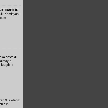
ARTIRABİLİR'
lik Komisyonu
retim
eka destekli
kalmayıp,
karşılıklı
iren 9. Akdeniz
ahin’in