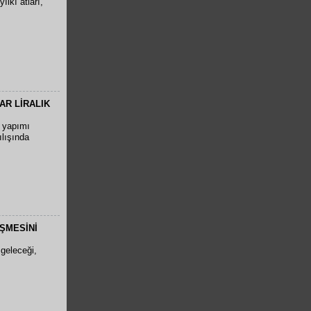
ılkı atları,
AR LİRALIK
e yapımı
ılışında
ŞMESİNİ
 geleceği,