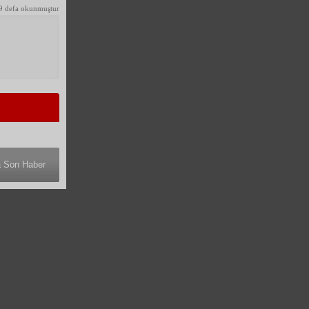
9 defa okunmuştur
a Son Haber