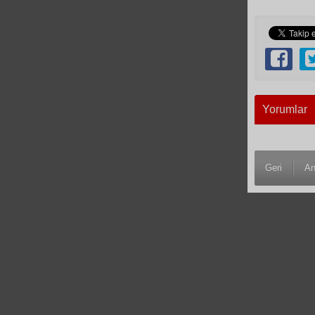
Yorumlar
Geri
An