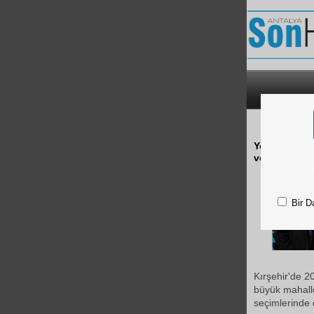
YE
Yenice Mahal
vefat etti.
Bir D
Kırşehir'de 2
büyük mahalle
seçimlerinde 