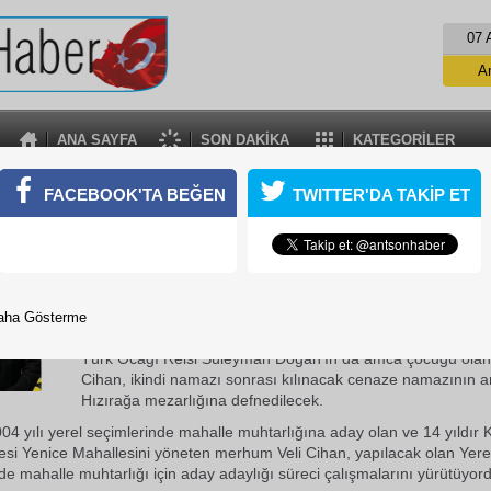
07 
A
ANA SAYFA
SON DAKİKA
KATEGORİLER
NİCE MAHALLESİ MUHTARI VELİ CİHAN VEFAT E
FACEBOOK'TA BEĞEN
TWITTER'DA TAKİP ET
lesi muhtarı Veli Cihan, evinde geçirdiği rahatsızlık sonucu sabah
17 Ekim 2018 Çarşamba 12:56
Yenice Mahallesi muhtarı Veli Cihan, evinde geçirdiği rahat
aha Gösterme
sabah saatlerinde vefat etti.
Türk Ocağı Reisi Süleyman Doğan'ın da amca çocuğu ola
Cihan, ikindi namazı sonrası kılınacak cenaze namazının 
Hızırağa mezarlığına defnedilecek.
004 yılı yerel seçimlerinde mahalle muhtarlığına aday olan ve 14 yıldır K
si Yenice Mahallesini yöneten merhum Veli Cihan, yapılacak olan Yere
de mahalle muhtarlığı için aday adaylığı süreci çalışmalarını yürütüyor