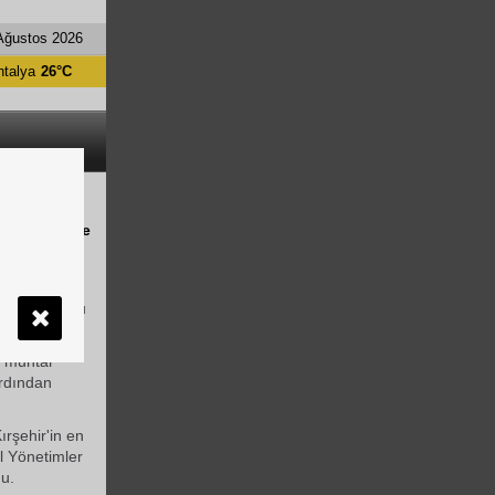
Ağustos 2026
ntalya
26°C
TTİ
 saatlerinde
sızlık sonucu
n muhtar
ardından
ırşehir'in en
l Yönetimler
du.