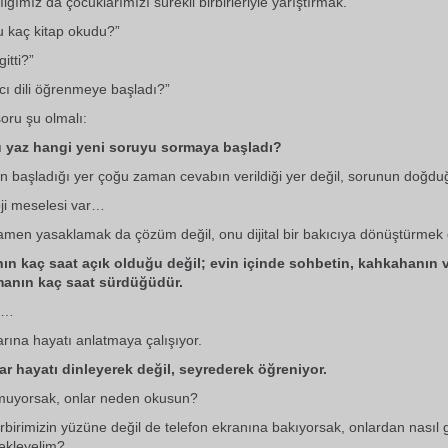
lgımız da çocuklarımızı sürekli birbirleriyle yarıştırmak.
u kaç kitap okudu?”
itti?”
ı dili öğrenmeye başladı?”
soru şu olmalı:
yaz hangi yeni soruyu sormaya başladı?
n başladığı yer çoğu zaman cevabın verildiği yer değil, sorunun doğduğ
oji meselesi var…
amen yasaklamak da çözüm değil, onu dijital bir bakıcıya dönüştürme
ın kaç saat açık olduğu değil; evin içinde sohbetin, kahkahanın ve
manın kaç saat sürdüğüdür.
k…
arına hayatı anlatmaya çalışıyor.
r hayatı dinleyerek değil, seyrederek öğreniyor.
umuyorsak, onlar neden okusun?
irbirimizin yüzüne değil de telefon ekranına bakıyorsak, onlardan nasıl g
ekleyelim?