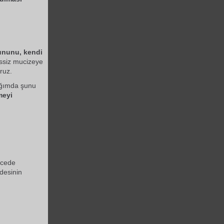
ununu, kendi
essiz mucizeye
ruz.
tığımda şunu
meyi
ecede
edesinin