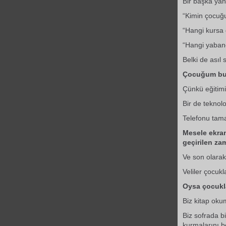
Bir başka yanı
“Kimin çocuğ
“Hangi kursa g
“Hangi yabanc
Belki de asıl 
Çocuğum bu 
Çünkü eğitimi
Bir de teknol
Telefonu tam
Mesele ekran
geçirilen za
Ve son olara
Veliler çocukl
Oysa çocukla
Biz kitap ok
Biz sofrada b
kurmalarını b