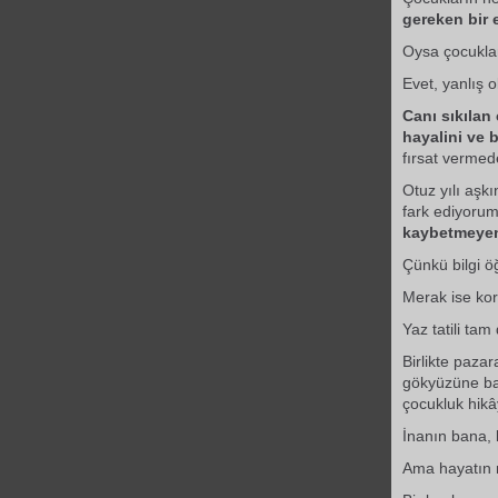
gereken bir 
Oysa çocuklar
Evet, yanlış 
Canı sıkılan
hayalini ve 
fırsat verme
Otuz yılı aşk
fark ediyoru
kaybetmeyen
Çünkü bilgi öğr
Merak ise kor
Yaz tatili ta
Birlikte paza
gökyüzüne bak
çocukluk hikâ
İnanın bana, 
Ama hayatın m