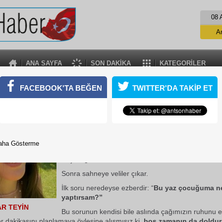
08 
A
ANA SAYFA
SON DAKİKA
KATEGORİLER
YAZ TATİLİNDE VELİ OLMAK
FACEBOOK'TA BEĞEN
TWITTER'DA TAKİP ET
08 Temmuz 2026 Çarşamba 01:46
Karneler çantaya girdi, sorumluluk kimin omuzund
Yıl boyunca sabahın köründe çalan alarmların sust
telaşının bittiği, ödev defterlerinin çekmecelere kald
aha Gösterme
gelir… Karneler alınır, fotoğraflar çekilir, çocuklar y
başladığını ilan eder.
Sonra sahneye veliler çıkar.
İlk soru neredeyse ezberdir: “
Bu yaz çocuğuma n
yaptırsam?”
AR TEYİN
Bu sorunun kendisi bile aslında çağımızın ruhunu el
r dakikasını planlamaya öylesine alışmışız ki,
boş zamanın da doldur