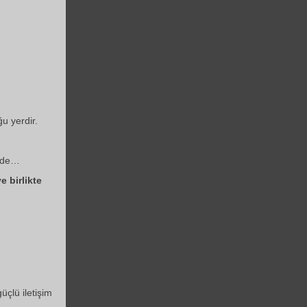
u yerdir.
k de…
 birlikte
üçlü iletişim