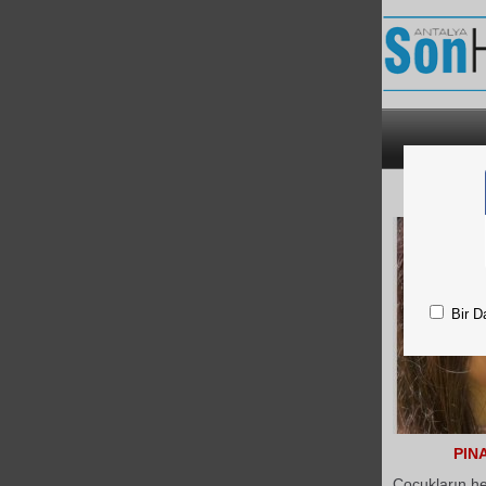
Bir D
PIN
Çocukların he