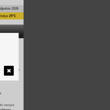
Ağustos 2026
ntalya
25°C
a?
uğu, servis
ırıldığı o gün
azın
e
e veriyor.
ulması