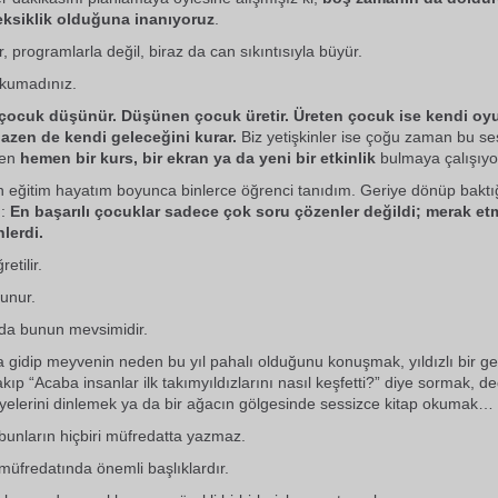
eksiklik olduğuna inanıyoruz
.
, programlarla değil, biraz da can sıkıntısıyla büyür.
okumadınız.
 çocuk düşünür. Düşünen çocuk üretir. Üreten çocuk ise kendi oy
bazen de kendi geleceğini kurar.
Biz yetişkinler ise çoğu zaman bu s
den
hemen bir kurs, bir ekran ya da yeni bir etkinlik
bulmaya çalışıyo
ın eğitim hayatım boyunca binlerce öğrenci tanıdım. Geriye dönüp bak
m:
En başarılı çocuklar sadece çok soru çözenler değildi; merak et
lerdi.
etilir.
unur.
m da bunun mevsimidir.
ra gidip meyvenin neden bu yıl pahalı olduğunu konuşmak, yıldızlı bir g
ıp “Acaba insanlar ilk takımyıldızlarını nasıl keşfetti?” diye sormak, d
yelerini dinlemek ya da bir ağacın gölgesinde sessizce kitap okumak…
bunların hiçbiri müfredatta yazmaz.
üfredatında önemli başlıklardır.