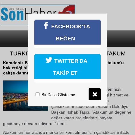
FACEBOOK'TA
BEĞEN
SON DAKİKA
KATEGORİLER
TÜRKİYE’NİN PARLAYAN YILDIZI: ATAKUM
TWITTER'DA
Karadeniz Bölgesi'nin nüfusu en hızlı artan ilçesi Atakum'u
hak ettiği hizmet ve kent anlayışına ulaştırmak için
TAKİP ET
çalıştıklarını ifade eden Atakum...
17 Ekim 2018 Çarşamba 15:18
Karadeniz Bölgesi'nin nüfusu en hızlı
Bir Daha Gösterme
artan ilçesi Atakum'u hak ettiği hizmet ve
kent anlayışına ulaştırmak için
çalıştıklarını ifade eden Atakum Belediye
Başkanı İshak Taşçı, "Atakum'un değerine
değer katan projelerimizi hayata
geçirmeye devam ediyoruz" dedi.
Atakum'un her alanda marka bir kent olması için çalıştıklarını ifade