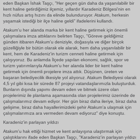
eden Başkan İshak Taşçı, "Her geçen gün daha da yaşanılabilir bir
kent haline getirdiğimiz ilçemiz, yıllardır Karadeniz Bölgesi'nin en
hızlı nüfus artış hızını da elinde bulunduruyor. Atakum, herkesin
yaşamak istediği bir ilçe haline geldi" ifadelerini kullandı.
Atakum'u her alanda marka bir kent haline getirmek için önemli
çalışmalara imza attıklarını belirten Taşçı, "Göreve geldiğimiz
günden itibaren Atakum'u deniziyle, doğasıyla ve diğer birçok
güzelliğiyle bir bütün olarak ele alarak, hem daha yaşanılabilir bir
kent, hem de Karadeniz'in turizm cenneti haline getirmek için
çalışıyoruz. Bu anlamda İlçede yapılan ekonomi, sağlık, spor ve
turizm yatırımlarıyla Atakum'u her alanda lider bir kent haline
getirmek için önemli projelere imza attık. Düşünen, üreten ve
başaran belediyecilik ilkesiyle yol alıyoruz. Atakum Belediyesi olarak
4,5 yıl gibi kısa bir sürede 87 projeyi vatandaşlarımızla buluşturduk.
Bunların dışında yapımı devam eden ve bitmek üzere olan
projelerimiz ile planlama aşamasında olan projelerimiz üzerinde de
çalışmalarımız devam ediyor. Her gün biraz daha ileriye, biraz daha
gelişime, biraz daha hayallerimizdeki şehir Atakum'a ulaşmak için
çalışmalarımıza ara vermeden devam ediyoruz" diye konuştu.
Karadeniz'in parlayan yıldızı
Atakum'u hak ettiği hizmet ve kent anlayışına ulaştırmak için
çalıştıklarını ifade eden Başkan Taşçı, "Karadeniz'in parlayan yıldızı