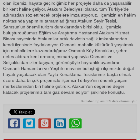
olan ilçemiz, hayata geçirdiğimiz her projeyle daha da yaşanabilir
bir kent haline geliyor. Atakum Belediyesi olarak, tüm Türkiye'de
adımızdan söz ettirecek projelere imza atıyoruz. İlçemizin en hakim
noktasında yapımını tamamladığımız Atakum Seyir Tesisi,
Samsun'un önemli turizm duraklarından birisi oldu. İlçemizle
buluşturduğumuz Eğitim ve Araştırma Hastanesi Atakum Hizmet
Binası sayesinde Atakumllar artık devletin sağlık imkanlarından
kendi ilçesinde faydalanıyor. Osmanlı mahalle kültürünü yaşatmak
için mahallelere kazandırdığımız Osmanlı Köy Konakları, şehre
nefes aldıran kent ormanı, mimari yapısıyla Osmanlı ve
Selçuklu'dan izler taşıyan, görünüşüyle hayranlık uyandıran
Osmanlı Hamamları ve Yeşil ile mavinin buluştuğu ilçemizde doğal
hayatı yaşatacak olan Yayla Konaklama Tesislerimiz başta olmak
üzere daha birçok projemizle ilçemizi Türkiye'nin önemli yaşam
merkezlerinden biri haline getirdik. Atakum'un değerine değer
katacak projelerimiz tam gaz devam ediyor" şeklinde konuştu.
Bu haber toplam 559 defa okunmuştur