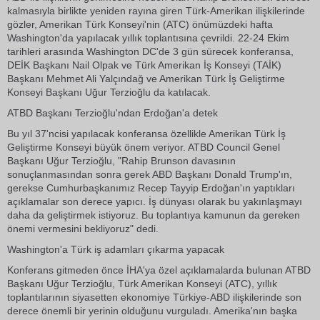
kalmasıyla birlikte yeniden rayına giren Türk-Amerikan ilişkilerinde
gözler, Amerikan Türk Konseyi'nin (ATC) önümüzdeki hafta
Washington'da yapılacak yıllık toplantısına çevrildi. 22-24 Ekim
tarihleri arasında Washington DC'de 3 gün sürecek konferansa,
DEİK Başkanı Nail Olpak ve Türk Amerikan İş Konseyi (TAİK)
Başkanı Mehmet Ali Yalçındağ ve Amerikan Türk İş Geliştirme
Konseyi Başkanı Uğur Terzioğlu da katılacak.
ATBD Başkanı Terzioğlu'ndan Erdoğan'a detek
Bu yıl 37'ncisi yapılacak konferansa özellikle Amerikan Türk İş
Geliştirme Konseyi büyük önem veriyor. ATBD Council Genel
Başkanı Uğur Terzioğlu, "Rahip Brunson davasının
sonuçlanmasından sonra gerek ABD Başkanı Donald Trump'ın,
gerekse Cumhurbaşkanımız Recep Tayyip Erdoğan'ın yaptıkları
açıklamalar son derece yapıcı. İş dünyası olarak bu yakınlaşmayı
daha da geliştirmek istiyoruz. Bu toplantıya kamunun da gereken
önemi vermesini bekliyoruz" dedi.
Washington'a Türk iş adamları çıkarma yapacak
Konferans gitmeden önce İHA'ya özel açıklamalarda bulunan ATBD
Başkanı Uğur Terzioğlu, Türk Amerikan Konseyi (ATC), yıllık
toplantılarının siyasetten ekonomiye Türkiye-ABD ilişkilerinde son
derece önemli bir yerinin olduğunu vurguladı. Amerika'nın başka