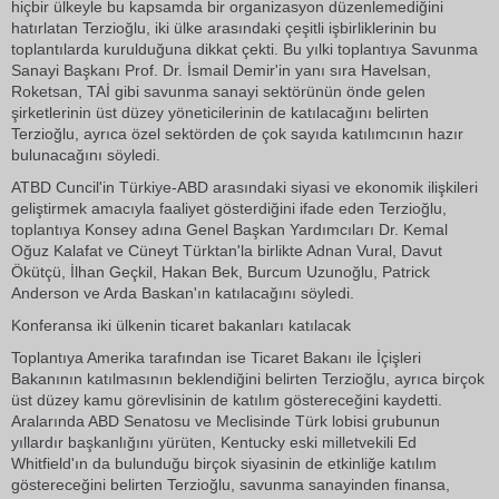
hiçbir ülkeyle bu kapsamda bir organizasyon düzenlemediğini
hatırlatan Terzioğlu, iki ülke arasındaki çeşitli işbirliklerinin bu
toplantılarda kurulduğuna dikkat çekti. Bu yılki toplantıya Savunma
Sanayi Başkanı Prof. Dr. İsmail Demir'in yanı sıra Havelsan,
Roketsan, TAİ gibi savunma sanayi sektörünün önde gelen
şirketlerinin üst düzey yöneticilerinin de katılacağını belirten
Terzioğlu, ayrıca özel sektörden de çok sayıda katılımcının hazır
bulunacağını söyledi.
ATBD Cuncil'in Türkiye-ABD arasındaki siyasi ve ekonomik ilişkileri
geliştirmek amacıyla faaliyet gösterdiğini ifade eden Terzioğlu,
toplantıya Konsey adına Genel Başkan Yardımcıları Dr. Kemal
Oğuz Kalafat ve Cüneyt Türktan'la birlikte Adnan Vural, Davut
Ökütçü, İlhan Geçkil, Hakan Bek, Burcum Uzunoğlu, Patrick
Anderson ve Arda Baskan'ın katılacağını söyledi.
Konferansa iki ülkenin ticaret bakanları katılacak
Toplantıya Amerika tarafından ise Ticaret Bakanı ile İçişleri
Bakanının katılmasının beklendiğini belirten Terzioğlu, ayrıca birçok
üst düzey kamu görevlisinin de katılım göstereceğini kaydetti.
Aralarında ABD Senatosu ve Meclisinde Türk lobisi grubunun
yıllardır başkanlığını yürüten, Kentucky eski milletvekili Ed
Whitfield'ın da bulunduğu birçok siyasinin de etkinliğe katılım
göstereceğini belirten Terzioğlu, savunma sanayinden finansa,