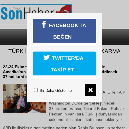
FACEBOOK'TA
BEĞEN
SON DAKİKA
KATEGORİLER
TÜRK İŞ ADAMLARI AMERİKA’YA ÇIKARMA
YAPACAK
TWITTER'DA
22-24 Ekim tarihleri arasında ATC ile TAİK işbirliği ile
TAKİP ET
Amerika'nın başkenti Washington DC'de gerçekleştirilecek
37'nci konferansa, Ticaret Bakanı Ruhsar...
17 Ekim 2018 Çarşamba 12:03
Bir Daha Gösterme
22-24 Ekim tarihleri arasında ATC ile TAİK
işbirliği ile Amerika'nın başkenti
Washington DC'de gerçekleştirilecek
37'nci konferansa, Ticaret Bakanı Ruhsar
Pekcan'ın yanı sıra Türk iş dünyasından
çok önemli isimlerin katılması bekleniyor.
ABD ile ilişkilerin gerilmesine neden olan Rahip Brunson'un serbest