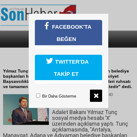
FACEBOOK'TA
BEĞEN
SON DAKİKA
KATEGORİLER
TUNÇ :" SORUŞTURMALAR
SÜRDÜRÜLMEKTEDİR "
TWITTER'DA
Yılmaz Tunç:" Antalya, Manavgat, Adana, Adıyaman belediye
TAKİP ET
başkanları hakkındaki iddialara ilişkin, ilgili Cumhuriyet
Başsavcılıklarınca adli soruşturmalar, hukuk gerekleri ruhsatı
ve tamamen yasal olarak dağıtılmaları sürdürülmektedir" dedi.
05 Temmuz 2025 Cumartesi 16:40
Bir Daha Gösterme
Adalet Bakanı Yılmaz Tunç
sosyal medya hesabı ’X’
üzerinden açıklama yaptı. Tunç
açıklamasında, "Antalya,
Manavgat, Adana ve Adıyaman belediye başkanları