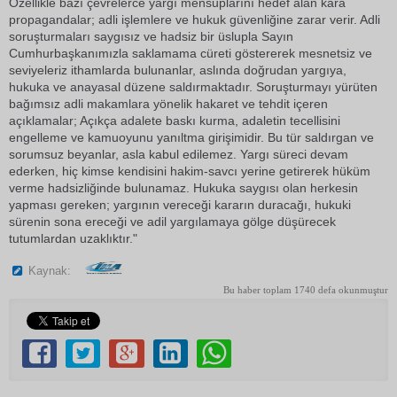
Özellikle bazı çevrelerce yargı mensuplarını hedef alan kara
propagandalar; adli işlemlere ve hukuk güvenliğine zarar verir. Adli
soruşturmaları saygısız ve hadsiz bir üslupla Sayın
Cumhurbaşkanımızla saklamama cüreti göstererek mesnetsiz ve
seviyeleriz ithamlarda bulunanlar, aslında doğrudan yargıya,
hukuka ve anayasal düzene saldırmaktadır. Soruşturmayı yürüten
bağımsız adli makamlara yönelik hakaret ve tehdit içeren
açıklamalar; Açıkça adalete baskı kurma, adaletin tecellisini
engelleme ve kamuoyunu yanıltma girişimidir. Bu tür saldırgan ve
sorumsuz beyanlar, asla kabul edilemez. Yargı süreci devam
ederken, hiç kimse kendisini hakim-savcı yerine getirerek hüküm
verme hadsizliğinde bulunamaz. Hukuka saygısı olan herkesin
yapması gereken; yargının vereceği kararın duracağı, hukuki
sürenin sona ereceği ve adil yargılamaya gölge düşürecek
tutumlardan uzaklıktır."
Kaynak:
Bu haber toplam 1740 defa okunmuştur