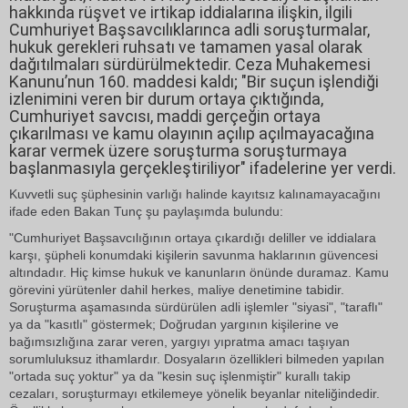
hakkında rüşvet ve irtikap iddialarına ilişkin, ilgili
Cumhuriyet Başsavcılıklarınca adli soruşturmalar,
hukuk gerekleri ruhsatı ve tamamen yasal olarak
dağıtılmaları sürdürülmektedir. Ceza Muhakemesi
Kanunu’nun 160. maddesi kaldı; "Bir suçun işlendiği
izlenimini veren bir durum ortaya çıktığında,
Cumhuriyet savcısı, maddi gerçeğin ortaya
çıkarılması ve kamu olayının açılıp açılmayacağına
karar vermek üzere soruşturma soruşturmaya
başlanmasıyla gerçekleştiriliyor" ifadelerine yer verdi.
Kuvvetli suç şüphesinin varlığı halinde kayıtsız kalınamayacağını
ifade eden Bakan Tunç şu paylaşımda bulundu:
"Cumhuriyet Başsavcılığının ortaya çıkardığı deliller ve iddialara
karşı, şüpheli konumdaki kişilerin savunma haklarının güvencesi
altındadır. Hiç kimse hukuk ve kanunların önünde duramaz. Kamu
görevini yürütenler dahil herkes, maliye denetimine tabidir.
Soruşturma aşamasında sürdürülen adli işlemler "siyasi", "taraflı"
ya da "kasıtlı" göstermek; Doğrudan yargının kişilerine ve
bağımsızlığına zarar veren, yargıyı yıpratma amacı taşıyan
sorumluluksuz ithamlardır. Dosyaların özellikleri bilmeden yapılan
"ortada suç yoktur" ya da "kesin suç işlenmiştir" kurallı takip
cezaları, soruşturmayı etkilemeye yönelik beyanlar niteliğindedir.