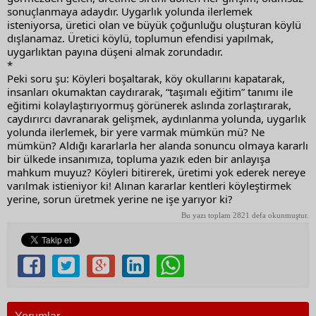
sonuçlanmaya adaydır. Uygarlık yolunda ilerlemek 
isteniyorsa, üretici olan ve büyük çoğunluğu oluşturan köylü 
dışlanamaz. Üretici köylü, toplumun efendisi yapılmak, 
uygarlıktan payına düşeni almak zorundadır.
*
Peki soru şu: Köyleri boşaltarak, köy okullarını kapatarak, 
insanları okumaktan caydırarak, “taşımalı eğitim” tanımı ile 
eğitimi kolaylaştırıyormuş görünerek aslında zorlaştırarak, 
caydırırcı davranarak gelişmek, aydınlanma yolunda, uygarlık 
yolunda ilerlemek, bir yere varmak mümkün mü? Ne 
mümkün? Aldığı kararlarla her alanda sonuncu olmaya kararlı 
bir ülkede insanımıza, topluma yazık eden bir anlayışa 
mahkum muyuz? Köyleri bitirerek, üretimi yok ederek nereye 
varılmak istieniyor ki! Alınan kararlar kentleri köyleştirmek 
yerine, sorun üretmek yerine ne işe yarıyor ki?
Bu yazı toplam 2821 defa okunmuştur.