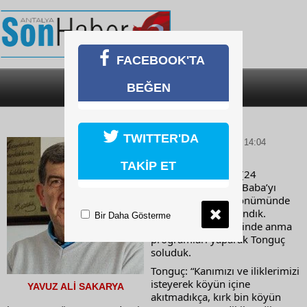
FACEBOOK'TA
BEĞEN
SON DAKİKA
KATEGORİLER
TONGUÇ’U ANARKEN
TWITTER'DA
28 Haziran 2026 Pazar 14:04
TAKİP ET
Geçen hafta içinde (24 
Haziranda) Tonguç Baba’yı 
ölümünün 66. yıldönümünde 
özlem ve saygıyla andık. 
Bir Daha Gösterme
Yurdun pek çok yerinde anma 
programları yaparak Tonguç 
soluduk.
Tonguç: “Kanımızı ve iliklerimizi 
isteyerek köyün içine 
YAVUZ ALİ SAKARYA
akıtmadıkça, kırk bin köyün 