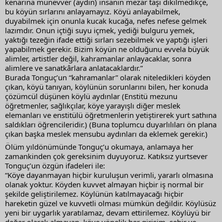
kenarına münevver (aydın) insanın mezar taşı dikilmedikçe, 
bu köyün sırlarını anlayamayız. Köyü anlayabilmek, 
duyabilmek için onunla kucak kucağa, nefes nefese gelmek 
lazımdır. Onun içtiği suyu içmek, yediği bulguru yemek, 
yaktığı tezeğin ifade ettiği sırları sezebilmek ve yaptığı işleri 
yapabilmek gerekir. Bizim köyün ne olduğunu evvela büyük 
alimler, artistler değil, kahramanlar anlayacaklar, sonra 
alimlere ve sanatkârlara anlatacaklardır.”
Burada Tonguç’un “kahramanlar” olarak niteledikleri köyden 
çıkan, köyü tanıyan, köylünün sorunlarını bilen, her konuda 
çözümcül düşünen köylü aydınlar (Enstitü mezunu 
öğretmenler, sağlıkçılar, köye yarayışlı diğer meslek 
elemanları ve enstitülü öğretmenlerin yetiştirerek yurt sathına 
saldıkları öğrencileridir.) (Buna toplumcu duyarlılıları ön plana 
çıkan başka meslek mensubu aydınları da eklemek gerekir.)
Ölüm yıldönümünde Tonguç’u okumaya, anlamaya her 
zamankinden çok gereksinim duyuyoruz. Katıksız yurtsever 
Tonguç’un özgün ifadeleri ile:
“Köye dayanmayan hiçbir kuruluşun verimli, yararlı olmasına 
olanak yoktur. Köyden kuvvet almayan hiçbir iş normal bir 
şekilde geliştirilemez. Köylünün katılmayacağı hiçbir 
hareketin güzel ve kuvvetli olması mümkün değildir. Köylüsüz 
yeni bir uygarlık yaratılamaz, devam ettirilemez. Köylüyü bir 