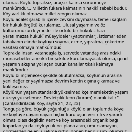
olamaz. Köylü topraksız, araçsız kalırsa sürünmeye 
mahkûmdur… Milletin fukara kalmasının hakikî sebebi budur. 
Köy varlıklı olmazsa millet zengin olamaz.
Köylü adalet şarabını içerek zevkini duymazsa, temeli sağlam 
bir hukuk örgütü kurulamaz. Ulusal yaşamın ve öz 
kültürümüzün kıymetler ile örtülü bir hukuk cihazı 
yaratılmazsa hukukî müeyyideler (yaptırımlar), istismar eden 
tabakanın elinde köylüyü soyma, ezme, yıpratma, çökertme 
vasıtası olmaya mahkûmdur.
Toprakla insan, vatandaşla iş, servetle vatandaş arasındaki 
münasebetler ahenkli bir şekilde kurulamayacak olursa, genel 
yaşamın akışına yol açan bütün kanallar tıkalı kalmaya 
mahkûmdur.
Köylü bilinçlenecek şekilde okutulmazsa, köylünün arasına 
yeni değerler yayılmazsa devrim kentin dışına çıkamaz ve 
kökleşemez.
Köylünün yaşam standardı yükselmedikçe memleketin yaşam 
düzeyi yükselemez. Devletçilik teori (kuram) olarak kalır.” 
(Canlandırılacak Köy, sayfa 21, 22, 23)
Tonguç’a göre, büyük çoğunluğu köylü olan toplumda köye 
ve köylüye dayanmayan hiçbir kuruluşun verimli ve yararlı 
olması olası değildir. Kent ve köy arasındaki organik bağı 
kopartan ya da köylüyü ikinci plana atan, umursamayan, 
görmezden gelen, üretime sırtını dönen her girişim, olumsuz 