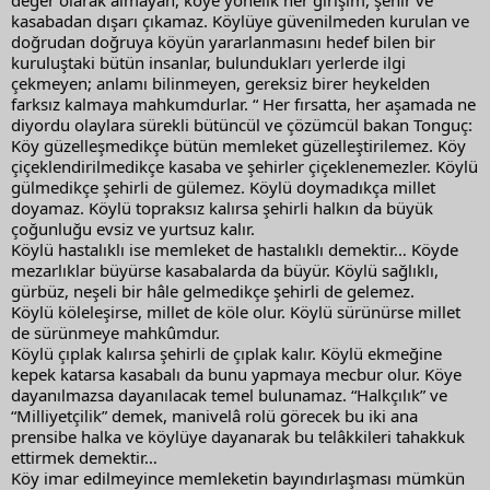
değer olarak almayan, köye yönelik her girişim, şehir ve 
kasabadan dışarı çıkamaz. Köylüye güvenilmeden kurulan ve 
doğrudan doğruya köyün yararlanmasını hedef bilen bir 
kuruluştaki bütün insanlar, bulundukları yerlerde ilgi 
çekmeyen; anlamı bilinmeyen, gereksiz birer heykelden 
farksız kalmaya mahkumdurlar. “ Her fırsatta, her aşamada ne 
diyordu olaylara sürekli bütüncül ve çözümcül bakan Tonguç:
Köy güzelleşmedikçe bütün memleket güzelleştirilemez. Köy 
çiçeklendirilmedikçe kasaba ve şehirler çiçeklenemezler. Köylü 
gülmedikçe şehirli de gülemez. Köylü doymadıkça millet 
doyamaz. Köylü topraksız kalırsa şehirli halkın da büyük 
çoğunluğu evsiz ve yurtsuz kalır.
Köylü hastalıklı ise memleket de hastalıklı demektir… Köyde 
mezarlıklar büyürse kasabalarda da büyür. Köylü sağlıklı, 
gürbüz, neşeli bir hâle gelmedikçe şehirli de gelemez.
Köylü köleleşirse, millet de köle olur. Köylü sürünürse millet 
de sürünmeye mahkûmdur.
Köylü çıplak kalırsa şehirli de çıplak kalır. Köylü ekmeğine 
kepek katarsa kasabalı da bunu yapmaya mecbur olur. Köye 
dayanılmazsa dayanılacak temel bulunamaz. “Halkçılık” ve 
“Milliyetçilik” demek, manivelâ rolü görecek bu iki ana 
prensibe halka ve köylüye dayanarak bu telâkkileri tahakkuk 
ettirmek demektir…
Köy imar edilmeyince memleketin bayındırlaşması mümkün 