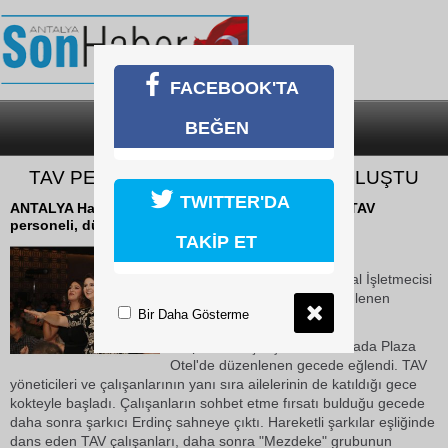
FACEBOOK'TA
BEĞEN
SON DAKİKA
KATEGORİLER
TAV PERSONELİ ÖZEL GECEDE BULUŞTU
TWITTER'DA
ANTALYA Havalimanı Terminal İşletmecisi Fraport TAV
personeli, düzenlenen gecede bir araya geldi.
TAKİP ET
15 Aralık 2018 Cumartesi 12:18
ANTALYA Havalimanı Terminal İşletmecisi
Fraport TAV personeli, düzenlenen
Bir Daha Gösterme
gecede bir araya geldi
.
Fraport TAV çalışanları, Ramada Plaza
Otel'de düzenlenen gecede eğlendi. TAV
yöneticileri ve çalışanlarının yanı sıra ailelerinin de katıldığı gece
kokteyle başladı. Çalışanların sohbet etme fırsatı bulduğu gecede
daha sonra şarkıcı Erdinç sahneye çıktı. Hareketli şarkılar eşliğinde
dans eden TAV çalışanları, daha sonra "Mezdeke" grubunun