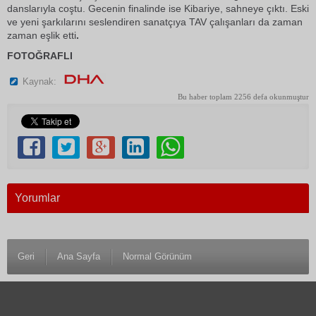
danslarıyla coştu. Gecenin finalinde ise Kibariye, sahneye çıktı. Eski
ve yeni şarkılarını seslendiren sanatçıya TAV çalışanları da zaman
zaman eşlik etti
.
FOTOĞRAFLI
Kaynak:
Bu haber toplam 2256 defa okunmuştur
Yorumlar
Geri
Ana Sayfa
Normal Görünüm
© 1983 Antalya Son Haber