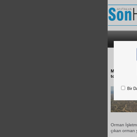
S
Mersin'in Si
toplam 6 bin
Bir D
Orman İşletme
çıkan orman y