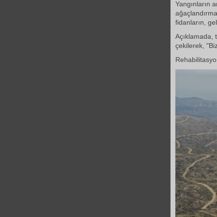
Yangınların a
ağaçlandırma 
fidanların, g
Açıklamada, t
çekilerek, "B
Rehabilitasyo