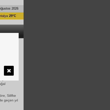
Ağustos 2026
ntalya
29°C
UT
rar gören
an
a yürütülen
oğal
e, Silifke
de geçen yıl