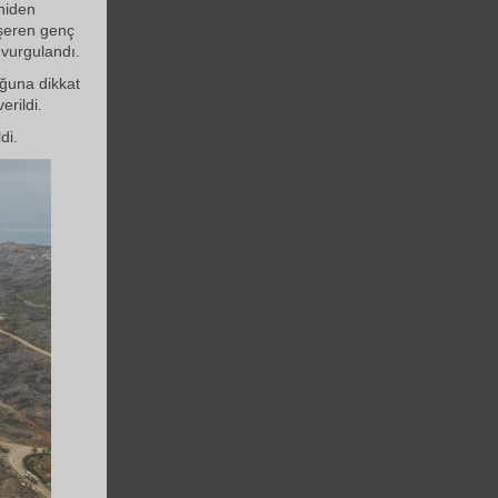
niden
eşeren genç
 vurgulandı.
uğuna dikkat
erildi.
di.