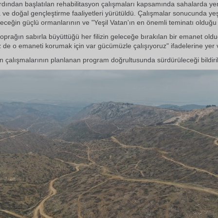
rdından başlatılan rehabilitasyon çalışmaları kapsamında sahalarda ye
ve doğal gençleştirme faaliyetleri yürütüldü. Çalışmalar sonucunda y
eleceğin güçlü ormanlarının ve "Yeşil Vatan'ın en önemli teminatı olduğu
oprağın sabırla büyüttüğü her filizin geleceğe bırakılan bir emanet old
iz de o emaneti korumak için var gücümüzle çalışıyoruz" ifadelerine yer v
n çalışmalarının planlanan program doğrultusunda sürdürüleceği bildiril