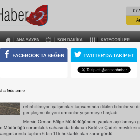
07 
A
ANA SAYFA
SON DAKİKA
KATEGORİLER
İLİFKE’DE YANAN 6 BİN 115 HEKTAR ALANDA UM
FACEBOOK'TA BEĞEN
TWITTER'DA TAKİP ET
FİLİZLENİYOR
lifke ilçesinde 2025 yılında meydana gelen orman yangınlarında za
 115 hektarlık alanda yürütülen rehabilitasyon çalışmaları...
08 Temmuz 2026 Çarşamba 12:28
aha Gösterme
Mersin'in Silifke ilçesinde 2025 yılında meydana gelen orm
yangınlarında zarar gören toplam 6 bin 115 hektarlık aland
rehabilitasyon çalışmaları kapsamında dikilen fidanlar ve d
gençleşme ile yeni ormanlar yeşermeye başladı.
Mersin Orman Bölge Müdürlüğünden yapılan açıklamaya gör
 Müdürlüğü sorumluluk sahasında bulunan Kırtıl ve Çadırlı mevkilerin
angınlarında toplam 6 bin 115 hektarlık alan zarar gördü.