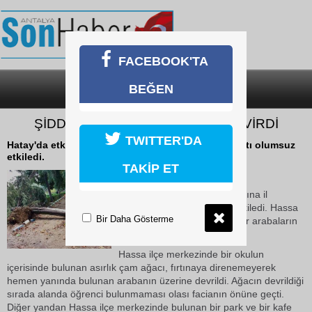
FACEBOOK'TA
BEĞEN
SON DAKİKA
KATEGORİLER
ŞİDDETLİ FIRTINA AĞAÇLARI DEVİRDİ
TWITTER'DA
Hatay'da etkisini gösteren fırtına il genelinde hayatı olumsuz
etkiledi.
TAKİP ET
12 Aralık 2018 Çarşamba 16:28
Hatay'da etkisini gösteren fırtına il
genelinde hayatı olumsuz etkiledi. Hassa
Bir Daha Gösterme
ve Antakya ilçelerinde ağaçlar arabaların
üzerine devrildi.
Hassa ilçe merkezinde bir okulun
içerisinde bulunan asırlık çam ağacı, fırtınaya direnemeyerek
hemen yanında bulunan arabanın üzerine devrildi. Ağacın devrildiği
sırada alanda öğrenci bulunmaması olası facianın önüne geçti.
Diğer yandan Hassa ilçe merkezinde bulunan bir park ve bir kafe