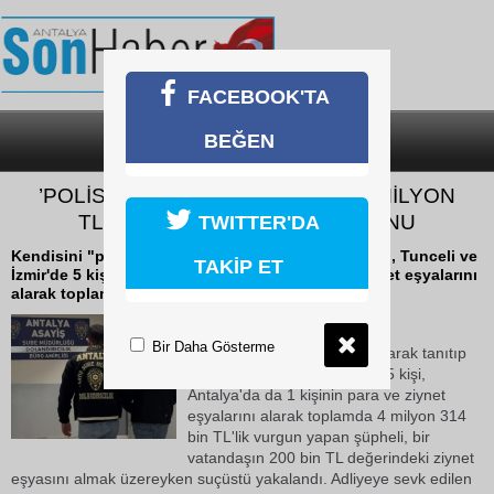
FACEBOOK'TA
BEĞEN
SON DAKİKA
KATEGORİLER
’POLİSİM’, ’SAVCIYIM’ DİYEREK 4 MİLYON
TL’LİK ZİYNET EŞYASI VURGUNU
TWITTER'DA
Kendisini "polis" ve "savcı" olarak tanıtıp İstanbul, Tunceli ve
TAKİP ET
İzmir'de 5 kişi, Antalya'da da 1 kişinin para ve ziynet eşyalarını
alarak toplamda 4 milyon...
29 Kasım 2024 Cuma 16:23
Bir Daha Gösterme
Kendisini "polis" ve "savcı" olarak tanıtıp
İstanbul, Tunceli ve İzmir'de 5 kişi,
Antalya'da da 1 kişinin para ve ziynet
eşyalarını alarak toplamda 4 milyon 314
bin TL'lik vurgun yapan şüpheli, bir
vatandaşın 200 bin TL değerindeki ziynet
eşyasını almak üzereyken suçüstü yakalandı. Adliyeye sevk edilen