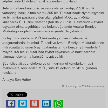
şüpheli, nitelikli dolandırıcılık suçundan tutuklandı.
Telefonda kendisini polis ve savcı olarak tanıtıp, Z.S.K. isimli
vatandaşı baskı altına alarak 205 bin TL tutarındaki ziynet eşyasını
ve bir miktar parasını elden alan şüpheli M.Ö., aynı yöntemi
kullanarak Ü.H. isimli vatandaştan da 200 bin TL tutarındaki ziynet
eşyasını alma teşebbüsünde bulunduğu anda Antalya Emniyet
Müdürlüğü ekiplerince yapılan çalışmalarda yakalandı.
2 olayın da şüphelisi M.Ö hakkında yapılan inceleme ve
araştırmalarda; İstanbul, Tunceli ve İzmir İl Emniyet Müdürlüklerine
müracaatta bulunan 5 ayrı vatandaştan da benzer yöntemlerle 4
milyon 109 bin TL tutarında ziynet eşyasının ve nakit paranın
alınması olaylarına karıştığı tespit edildi.
Şüpheliye ait cep telefonu ve sim kartına el konulurken, adli
makamlara sevk edilen M.Ö., "nitelikli dolandırıcılık" suçundan
tutuklandı.
Antalya Son Haber
Bu haber toplam 785 defa okunmuştur