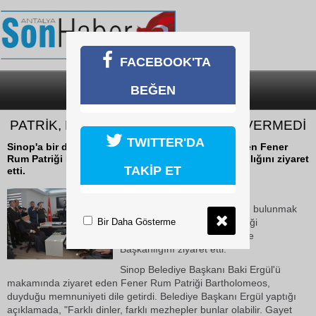
FACEBOOK'TA
BEĞEN
SON DAKİKA
KATEGORİLER
PATRİK, RUSYA SORUSUNA CEVAP VERMEDİ
TWITTER'DA
Sinop'a bir dizi incelemelerde bulunmak üzere gelen Fener
Rum Patriği Bartholomeos, Sinop Belediye Başkanlığını ziyaret
TAKİP ET
etti.
17 Ekim 2018 Çarşamba 12:33
Sinop'a bir dizi incelemelerde bulunmak
Bir Daha Gösterme
üzere gelen Fener Rum Patriği
Bartholomeos, Sinop Belediye
Başkanlığını ziyaret etti.
Sinop Belediye Başkanı Baki Ergül'ü
makamında ziyaret eden Fener Rum Patriği Bartholomeos,
duyduğu memnuniyeti dile getirdi. Belediye Başkanı Ergül yaptığı
açıklamada, "Farklı dinler, farklı mezhepler bunlar olabilir. Gayet