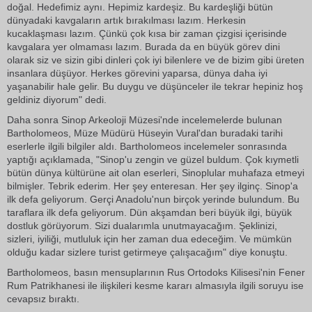
doğal. Hedefimiz aynı. Hepimiz kardeşiz. Bu kardeşliği bütün
dünyadaki kavgaların artık bırakılması lazım. Herkesin
kucaklaşması lazım. Çünkü çok kısa bir zaman çizgisi içerisinde
kavgalara yer olmaması lazım. Burada da en büyük görev dini
olarak siz ve sizin gibi dinleri çok iyi bilenlere ve de bizim gibi üreten
insanlara düşüyor. Herkes görevini yaparsa, dünya daha iyi
yaşanabilir hale gelir. Bu duygu ve düşünceler ile tekrar hepiniz hoş
geldiniz diyorum" dedi.
Daha sonra Sinop Arkeoloji Müzesi'nde incelemelerde bulunan
Bartholomeos, Müze Müdürü Hüseyin Vural'dan buradaki tarihi
eserlerle ilgili bilgiler aldı. Bartholomeos incelemeler sonrasında
yaptığı açıklamada, "Sinop'u zengin ve güzel buldum. Çok kıymetli
bütün dünya kültürüne ait olan eserleri, Sinoplular muhafaza etmeyi
bilmişler. Tebrik ederim. Her şey enteresan. Her şey ilginç. Sinop'a
ilk defa geliyorum. Gerçi Anadolu'nun birçok yerinde bulundum. Bu
taraflara ilk defa geliyorum. Dün akşamdan beri büyük ilgi, büyük
dostluk görüyorum. Sizi dualarımla unutmayacağım. Şeklinizi,
sizleri, iyiliği, mutluluk için her zaman dua edeceğim. Ve mümkün
olduğu kadar sizlere turist getirmeye çalışacağım" diye konuştu.
Bartholomeos, basın mensuplarının Rus Ortodoks Kilisesi'nin Fener
Rum Patrikhanesi ile ilişkileri kesme kararı almasıyla ilgili soruyu ise
cevapsız bıraktı.