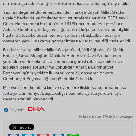
diliminde gerçekleşen görüşmelerin iddialarla örtüştüğü kaydedildi.
Yapılan değerlendirme neticesinde; Türkiye Büyük Millet Meclisi
üyeleri hakkında yürütülecek soruşturmalarda yetkinin 5271 sayılı
Ceza Muhakemesi Kanunu’nun 161/9'uncu maddesi gereğince
Ankara Cumhuriyet Başsavcılığına ait olduğu, bu kapsamda ilgililer
hakkında fezleke düzenlenmesi sürecinin başlatılabilmesi için
dosyanın yetkili makama gönderilmesine karar verildiği ifade edildi.
Bu doğrultuda; milletvekilleri Özgür Özel, Veli Ağbaba, Ali Mahir
Başarır, Umut Akdoğan, Mustafa Erdem ve Cavit Arı hakkında
yürütülen ve fezleke düzenlenmesini gerektirebilecek nitelikteki
iddiaları içeren soruşturma yönünden Antalya Cumhuriyet
Başsavcılığı’nın yetkisizlik kararı verdiği, dosyanın Ankara
Cumhuriyet Başsavcılığı’na gönderildiği belirtildi
Milletvekilleri dışındaki kişi ve eylemlere ilişkin soruşturmanın ise
Antalya Cumhuriyet Başsavcılığı nezdinde ayrıca yürütülmeye
devam edeceği kaydedildi.
Kaynak:
Bu haber toplam 570 defa okunmuştur