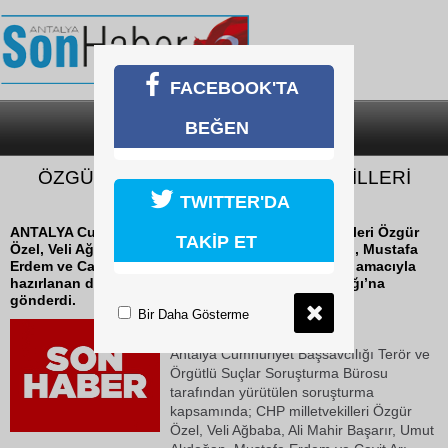
FACEBOOK'TA
BEĞEN
SON DAKİKA
KATEGORİLER
ÖZGÜR ÖZEL VE CHP MİLLETVEKİLLERİ
HAKKINDA FEZLEKE
TWITTER'DA
ANTALYA Cumhuriyet Başsavcılığı, CHP milletvekilleri Özgür
TAKİP ET
Özel, Veli Ağbaba, Ali Mahir Başarır, Umut Akdoğan, Mustafa
Erdem ve Cavit Arı hakkında fezleke düzenlenmesi amacıyla
hazırlanan dosyayı, Ankara Cumhuriyet Başsavcılığı’na
gönderdi.
Bir Daha Gösterme
02 Haziran 2026 Salı 19:37
Antalya Cumhuriyet Başsavcılığı Terör ve
Örgütlü Suçlar Soruşturma Bürosu
tarafından yürütülen soruşturma
kapsamında; CHP milletvekilleri Özgür
Özel, Veli Ağbaba, Ali Mahir Başarır, Umut