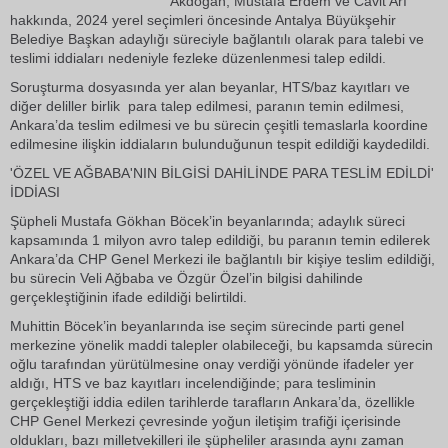
Akdoğan, Mustafa Erdem ve Cavit Arı
hakkında, 2024 yerel seçimleri öncesinde Antalya Büyükşehir
Belediye Başkan adaylığı süreciyle bağlantılı olarak para talebi ve
teslimi iddiaları nedeniyle fezleke düzenlenmesi talep edildi.
Soruşturma dosyasında yer alan beyanlar, HTS/baz kayıtları ve
diğer deliller birlik para talep edilmesi, paranın temin edilmesi,
Ankara’da teslim edilmesi ve bu sürecin çeşitli temaslarla koordine
edilmesine ilişkin iddiaların bulunduğunun tespit edildiği kaydedildi.
'ÖZEL VE AĞBABA'NIN BİLGİSİ DAHİLİNDE PARA TESLİM EDİLDİ'
İDDİASI
Şüpheli Mustafa Gökhan Böcek’in beyanlarında; adaylık süreci
kapsamında 1 milyon avro talep edildiği, bu paranın temin edilerek
Ankara’da CHP Genel Merkezi ile bağlantılı bir kişiye teslim edildiği,
bu sürecin Veli Ağbaba ve Özgür Özel’in bilgisi dahilinde
gerçekleştiğinin ifade edildiği belirtildi.
Muhittin Böcek’in beyanlarında ise seçim sürecinde parti genel
merkezine yönelik maddi talepler olabileceği, bu kapsamda sürecin
oğlu tarafından yürütülmesine onay verdiği yönünde ifadeler yer
aldığı, HTS ve baz kayıtları incelendiğinde; para tesliminin
gerçekleştiği iddia edilen tarihlerde tarafların Ankara’da, özellikle
CHP Genel Merkezi çevresinde yoğun iletişim trafiği içerisinde
oldukları, bazı milletvekilleri ile şüpheliler arasında aynı zaman