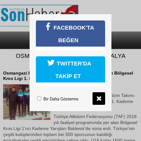
FACEBOOK'TA
BEĞEN
SON DAKİKA
KATEGORİLER
OSMANGAZİLİ ATLETLERİN MADALYA
SEVİNCİ
TWITTER'DA
Osmangazi Belediyespor Atletizm Takımı sporcuları Bölgesel
TAKİP ET
Kros Ligi 1. Kademe Yarışları'nda göz doldurdu.
17 Ekim 2018 Çarşamba 15:28
Osmangazi Belediyespor Atletizm Takımı
Bir Daha Gösterme
sporcuları Bölgesel Kros Ligi 1. Kademe
Yarışları'nda göz doldurdu.
Türkiye Atletizm Federasyonu (TAF) 2018
yılı faaliyet programında yer alan Bölgesel
Kros Ligi 1'nci Kademe Yarışları Balıkesir'de sona erdi. Türkiye'nin
çeşitli kulüplerinden toplam bin 500 sporcunun katıldığı
müsabakalar renkli görüntülere sahne oldu. U16 kızlar 1500 metre