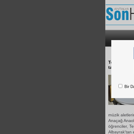
Tepebaşı Bel
tanıtmak üze
Bir D
müzik aletler
Anaçağ Anaoku
öğrenciler, T
Albayrak'tan e