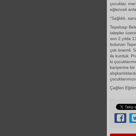
çocuklar, mer
eğlenceli anl
"Sağlıklı, sanat
Tepebaşı Bele
talepler üzer
son 2 yılda 1
bulunan Tepeb
çok önemli. S
ile kurduk. Pr
ki çocuklarım
kariyerine bi
alışkanlıklard
çocuklarımızı
Çağfen Eğitim 