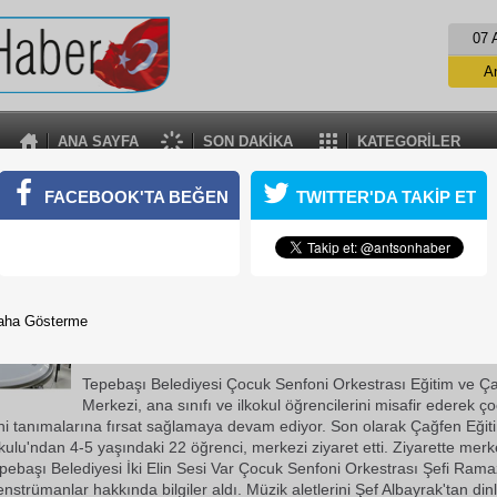
07 
A
ANA SAYFA
SON DAKİKA
KATEGORİLER
MİNİKLER MÜZİK ALETLERİNİ TANIDI
FACEBOOK'TA BEĞEN
TWITTER'DA TAKİP ET
ediyesi Çocuk Senfoni Orkestrası Eğitim ve Çalışma Merkezi, ens
re minik öğrencileri ağırlamaya devam ediyor.
17 Ekim 2018 Çarşamba 14:53
Tepebaşı Belediyesi Çocuk Senfoni Orkestrası Eğitim ve Ç
aha Gösterme
Merkezi, enstrümanları tanıtmak üzere minik öğrencileri a
devam ediyor.
Tepebaşı Belediyesi Çocuk Senfoni Orkestrası Eğitim ve Ç
Merkezi, ana sınıfı ve ilkokul öğrencilerini misafir ederek ç
ini tanımalarına fırsat sağlamaya devam ediyor. Son olarak Çağfen Eğit
lu'ndan 4-5 yaşındaki 22 öğrenci, merkezi ziyaret etti. Ziyarette mer
epebaşı Belediyesi İki Elin Sesi Var Çocuk Senfoni Orkestrası Şefi Ram
nstrümanlar hakkında bilgiler aldı. Müzik aletlerini Şef Albayrak'tan di