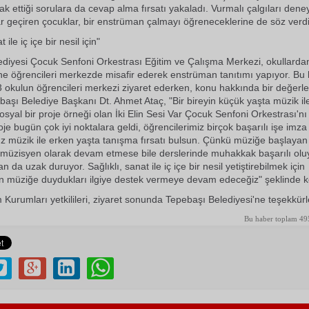
ak ettiği sorulara da cevap alma fırsatı yakaladı. Vurmalı çalgıları dene
ar geçiren çocuklar, bir enstrüman çalmayı öğreneceklerine de söz verdi
 ile iç içe bir nesil için"
diyesi Çocuk Senfoni Orkestrası Eğitim ve Çalışma Merkezi, okullarda
ine öğrencileri merkezde misafir ederek enstrüman tanıtımı yapıyor. B
3 okulun öğrencileri merkezi ziyaret ederken, konu hakkında bir değer
aşı Belediye Başkanı Dt. Ahmet Ataç, "Bir bireyin küçük yaşta müzik il
osyal bir proje örneği olan İki Elin Sesi Var Çocuk Senfoni Orkestrası'nı
oje bugün çok iyi noktalara geldi, öğrencilerimiz birçok başarılı işe imza a
ız müzik ile erken yaşta tanışma fırsatı bulsun. Çünkü müziğe başlayan
r müzisyen olarak devam etmese bile derslerinde muhakkak başarılı oluy
an da uzak duruyor. Sağlıklı, sanat ile iç içe bir nesil yetiştirebilmek için
n müziğe duydukları ilgiye destek vermeye devam edeceğiz" şeklinde k
Kurumları yetkilileri, ziyaret sonunda Tepebaşı Belediyesi'ne teşekkürleri
Bu haber toplam 49