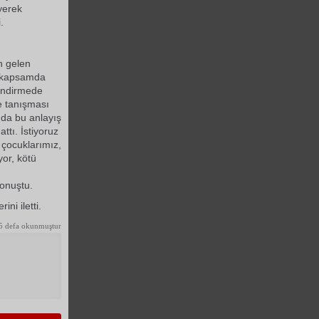
yerek
.
n gelen
u kapsamda
lendirmede
e tanışması
 da bu anlayış
ttı. İstiyoruz
 çocuklarımız,
or, kötü
onuştu.
ni iletti.
5 defa okunmuştur