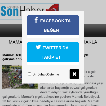
FACEBOOK'TA
BEĞEN
SON DAKİKA
KATEGORİLER
MAMAK’TA KIŞLIK ÇİÇEKLER TOPRAKLA
BULUŞUYOR
TWITTER'DA
Mamak Belediyesi, 23 bin kışlık çiçek dikme hedefiyle
TAKİP ET
çalışmalarına başladı.
17 Ekim 2018 Çarşamba 10:23
Mamak Belediyesi, 23 bin kışlık çiçek
Bir Daha Gösterme
dikme hedefiyle çalışmalarına başladı.
Mamak Belediyesinin ilçe genelindeki yeşil
alanlarda başlattığı peyzaj çalışmaları
devam ediyor. Yaz aylarında yürüttüğü
çalışmalarla Mamak'ı çiçek bahçesine çeviren Mamak Belediyesi,
23 bin kışlık çiçek dikme hedefiyle çalışmalarına başladı. Mamak
genelinde yürütülen çalışmalar kapsamında aile merkezleri başta