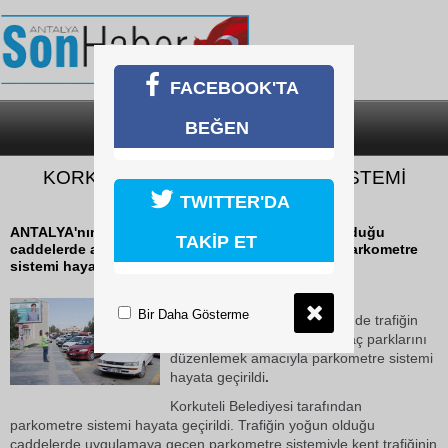
FACEBOOK'TA
BEĞEN
SON DAKİKA
KATEGORİLER
KORKUTELİ'DE PARKOMETRE SİSTEMİ
BAŞLADI
TWITTER'DA
ANTALYA'nın Korkuteli ilçesinde trafiğin yoğun olduğu
TAKİP ET
caddelerde araç parklarını düzenlemek amacıyla parkometre
sistemi hayata geçirildi.
17 Ekim 2018 Çarşamba 11:43
Bir Daha Gösterme
ANTALYA'nın Korkuteli ilçesinde trafiğin
yoğun olduğu caddelerde araç parklarını
düzenlemek amacıyla parkometre sistemi
hayata geçirildi
.
Korkuteli Belediyesi tarafından
parkometre sistemi hayata geçirildi. Trafiğin yoğun olduğu
caddelerde uygulamaya geçen parkometre sistemiyle kent trafiğinin