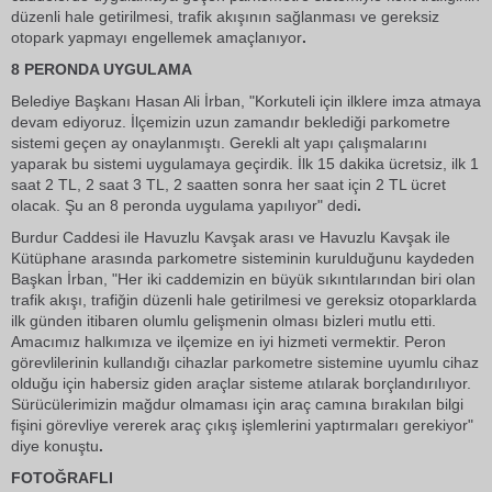
düzenli hale getirilmesi, trafik akışının sağlanması ve gereksiz
otopark yapmayı engellemek amaçlanıyor
.
8 PERONDA UYGULAMA
Belediye Başkanı Hasan Ali İrban, "Korkuteli için ilklere imza atmaya
devam ediyoruz. İlçemizin uzun zamandır beklediği parkometre
sistemi geçen ay onaylanmıştı. Gerekli alt yapı çalışmalarını
yaparak bu sistemi uygulamaya geçirdik. İlk 15 dakika ücretsiz, ilk 1
saat 2 TL, 2 saat 3 TL, 2 saatten sonra her saat için 2 TL ücret
olacak. Şu an 8 peronda uygulama yapılıyor" dedi
.
Burdur Caddesi ile Havuzlu Kavşak arası ve Havuzlu Kavşak ile
Kütüphane arasında parkometre sisteminin kurulduğunu kaydeden
Başkan İrban, "Her iki caddemizin en büyük sıkıntılarından biri olan
trafik akışı, trafiğin düzenli hale getirilmesi ve gereksiz otoparklarda
ilk günden itibaren olumlu gelişmenin olması bizleri mutlu etti.
Amacımız halkımıza ve ilçemize en iyi hizmeti vermektir. Peron
görevlilerinin kullandığı cihazlar parkometre sistemine uyumlu cihaz
olduğu için habersiz giden araçlar sisteme atılarak borçlandırılıyor.
Sürücülerimizin mağdur olmaması için araç camına bırakılan bilgi
fişini görevliye vererek araç çıkış işlemlerini yaptırmaları gerekiyor"
diye konuştu
.
FOTOĞRAFLI