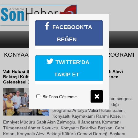
FACEBOOK'TA
BEĞEN
SON DAKİKA
KATEGORİLER
KONYAALTI'NDA AŞURE LOKMASI PROGRAMI
DÜZENLENDİ
TWITTER'DA
Vali Hulusi Şahin, Konyaaltı Belediyesi ile Konyaaltı Alevi
TAKİP ET
Bektaşi Kültürü Cemevi Derneği tarafından düzenlenen
Geleneksel 16. Aşure Lokması Programı’na katıldı.
05 Temmuz 2026 Pazar 15:44
Bir Daha Gösterme
Birlik, beraberlik ve paylaşmanın simgesi
olan aşure lokmasının paylaşıldığı
programa Antalya Valisi Hulusi Şahin,
Konyaaltı Kaymakamı Rahmi Köse, İl
Emniyet Müdürü Sabit Akın Zaimoğlu, İl Jandarma Komutanı
Tümgeneral Ahmet Kavukcu, Konyaaltı Belediye Başkanı Cem
Kotan, Konyaaltı Alevi Bektaşi Kültürü Cemevi Derneği Başkanı