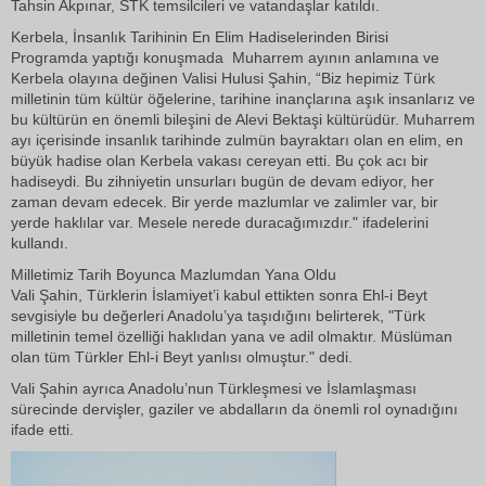
Tahsin Akpınar, STK temsilcileri ve vatandaşlar katıldı.
Kerbela, İnsanlık Tarihinin En Elim Hadiselerinden Birisi
Programda yaptığı konuşmada Muharrem ayının anlamına ve
Kerbela olayına değinen Valisi Hulusi Şahin, “Biz hepimiz Türk
milletinin tüm kültür öğelerine, tarihine inançlarına aşık insanlarız ve
bu kültürün en önemli bileşini de Alevi Bektaşi kültürüdür. Muharrem
ayı içerisinde insanlık tarihinde zulmün bayraktarı olan en elim, en
büyük hadise olan Kerbela vakası cereyan etti. Bu çok acı bir
hadiseydi. Bu zihniyetin unsurları bugün de devam ediyor, her
zaman devam edecek. Bir yerde mazlumlar ve zalimler var, bir
yerde haklılar var. Mesele nerede duracağımızdır." ifadelerini
kullandı.
Milletimiz Tarih Boyunca Mazlumdan Yana Oldu
Vali Şahin, Türklerin İslamiyet’i kabul ettikten sonra Ehl-i Beyt
sevgisiyle bu değerleri Anadolu’ya taşıdığını belirterek, "Türk
milletinin temel özelliği haklıdan yana ve adil olmaktır. Müslüman
olan tüm Türkler Ehl-i Beyt yanlısı olmuştur." dedi.
Vali Şahin ayrıca Anadolu’nun Türkleşmesi ve İslamlaşması
sürecinde dervişler, gaziler ve abdalların da önemli rol oynadığını
ifade etti.