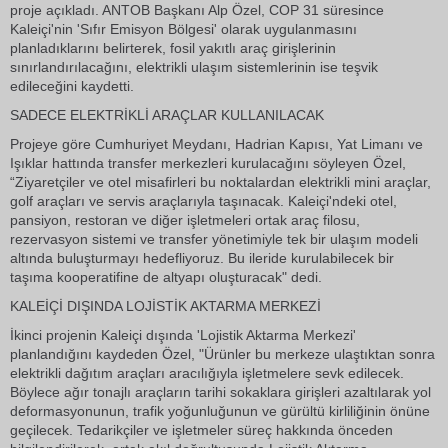
proje açıkladı. ANTOB Başkanı Alp Özel, COP 31 süresince
Kaleiçi'nin 'Sıfır Emisyon Bölgesi' olarak uygulanmasını
planladıklarını belirterek, fosil yakıtlı araç girişlerinin
sınırlandırılacağını, elektrikli ulaşım sistemlerinin ise teşvik
edileceğini kaydetti.
SADECE ELEKTRİKLİ ARAÇLAR KULLANILACAK
Projeye göre Cumhuriyet Meydanı, Hadrian Kapısı, Yat Limanı ve
Işıklar hattında transfer merkezleri kurulacağını söyleyen Özel,
“Ziyaretçiler ve otel misafirleri bu noktalardan elektrikli mini araçlar,
golf araçları ve servis araçlarıyla taşınacak. Kaleiçi'ndeki otel,
pansiyon, restoran ve diğer işletmeleri ortak araç filosu,
rezervasyon sistemi ve transfer yönetimiyle tek bir ulaşım modeli
altında buluşturmayı hedefliyoruz. Bu ileride kurulabilecek bir
taşıma kooperatifine de altyapı oluşturacak" dedi.
KALEİÇİ DIŞINDA LOJİSTİK AKTARMA MERKEZİ
İkinci projenin Kaleiçi dışında 'Lojistik Aktarma Merkezi'
planlandığını kaydeden Özel, "Ürünler bu merkeze ulaştıktan sonra
elektrikli dağıtım araçları aracılığıyla işletmelere sevk edilecek.
Böylece ağır tonajlı araçların tarihi sokaklara girişleri azaltılarak yol
deformasyonunun, trafik yoğunluğunun ve gürültü kirliliğinin önüne
geçilecek. Tedarikçiler ve işletmeler süreç hakkında önceden