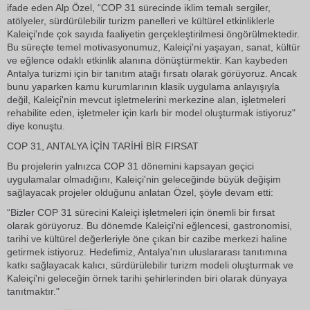
ifade eden Alp Özel, “COP 31 sürecinde iklim temalı sergiler,
atölyeler, sürdürülebilir turizm panelleri ve kültürel etkinliklerle
Kaleiçi'nde çok sayıda faaliyetin gerçekleştirilmesi öngörülmektedir.
Bu süreçte temel motivasyonumuz, Kaleiçi'ni yaşayan, sanat, kültür
ve eğlence odaklı etkinlik alanına dönüştürmektir. Kan kaybeden
Antalya turizmi için bir tanıtım atağı fırsatı olarak görüyoruz. Ancak
bunu yaparken kamu kurumlarının klasik uygulama anlayışıyla
değil, Kaleiçi'nin mevcut işletmelerini merkezine alan, işletmeleri
rehabilite eden, işletmeler için karlı bir model oluşturmak istiyoruz"
diye konuştu.
COP 31, ANTALYA İÇİN TARİHİ BİR FIRSAT
Bu projelerin yalnızca COP 31 dönemini kapsayan geçici
uygulamalar olmadığını, Kaleiçi'nin geleceğinde büyük değişim
sağlayacak projeler olduğunu anlatan Özel, şöyle devam etti:
“Bizler COP 31 sürecini Kaleiçi işletmeleri için önemli bir fırsat
olarak görüyoruz. Bu dönemde Kaleiçi'ni eğlencesi, gastronomisi,
tarihi ve kültürel değerleriyle öne çıkan bir cazibe merkezi haline
getirmek istiyoruz. Hedefimiz, Antalya'nın uluslararası tanıtımına
katkı sağlayacak kalıcı, sürdürülebilir turizm modeli oluşturmak ve
Kaleiçi'ni geleceğin örnek tarihi şehirlerinden biri olarak dünyaya
tanıtmaktır."