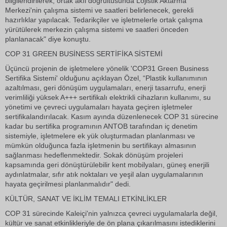
bilgilendirilerek, ortak akıl doğrultusunda Lojistik Aktarma
Merkezi'nin çalışma sistemi ve saatleri belirlenecek, gerekli
hazırlıklar yapılacak. Tedarikçiler ve işletmelerle ortak çalışma
yürütülerek merkezin çalışma sistemi ve saatleri önceden
planlanacak" diye konuştu.
COP 31 GREEN BUSİNESS SERTİFİKA SİSTEMİ
Üçüncü projenin de işletmelere yönelik 'COP31 Green Business
Sertifika Sistemi' olduğunu açıklayan Özel, “Plastik kullanımının
azaltılması, geri dönüşüm uygulamaları, enerji tasarrufu, enerji
verimliliği yüksek A+++ sertifikalı elektrikli cihazların kullanımı, su
yönetimi ve çevreci uygulamaları hayata geçiren işletmeler
sertifikalandırılacak. Kasım ayında düzenlenecek COP 31 sürecine
kadar bu sertifika programının ANTOB tarafından iç denetim
sistemiyle, işletmelere ek yük oluşturmadan planlanması ve
mümkün olduğunca fazla işletmenin bu sertifikayı almasının
sağlanması hedeflenmektedir. Sokak dönüşüm projeleri
kapsamında geri dönüştürülebilir kent mobilyaları, güneş enerjili
aydınlatmalar, sıfır atık noktaları ve yeşil alan uygulamalarının
hayata geçirilmesi planlanmalıdır" dedi.
KÜLTÜR, SANAT VE İKLİM TEMALI ETKİNLİKLER
COP 31 sürecinde Kaleiçi'nin yalnızca çevreci uygulamalarla değil,
kültür ve sanat etkinlikleriyle de ön plana çıkarılmasını istediklerini