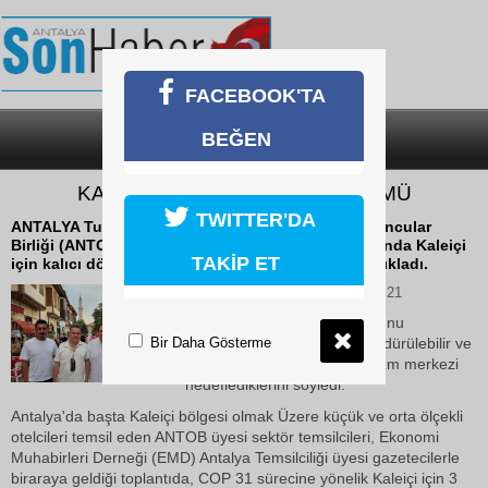
FACEBOOK'TA
BEĞEN
SON DAKİKA
KATEGORİLER
KALEİÇİ'NDE COP31 DÖNÜŞÜMÜ
TWITTER'DA
ANTALYA Turistik İşletmeciler, Otelciler ve Pansiyoncular
Birliği (ANTOB) Başkanı Alp Özel, COP 31 kapsamında Kaleiçi
TAKİP ET
için kalıcı dönüşüm fırsatı oluşturacak üç proje açıkladı.
08 Temmuz 2026 Çarşamba 12:21
Özel, Kaleiçi'nin tarihi dokusunu
Bir Daha Gösterme
koruyarak, sıfır karbonlu, sürdürülebilir ve
dünya çapında örnek bir turizm merkezi
hedeflediklerini söyledi.
Antalya'da başta Kaleiçi bölgesi olmak Üzere küçük ve orta ölçekli
otelcileri temsil eden ANTOB üyesi sektör temsilcileri, Ekonomi
Muhabirleri Derneği (EMD) Antalya Temsilciliği üyesi gazetecilerle
biraraya geldiği toplantıda, COP 31 sürecine yönelik Kaleiçi için 3