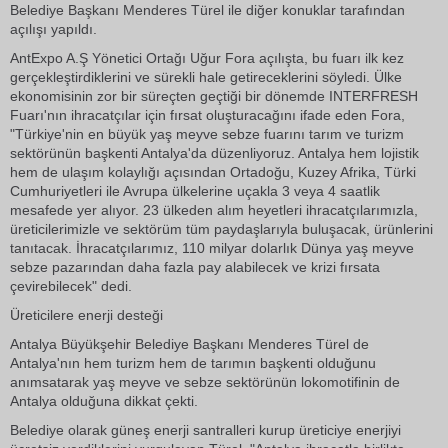
Belediye Başkanı Menderes Türel ile diğer konuklar tarafından
açılışı yapıldı.
AntExpo A.Ş Yönetici Ortağı Uğur Fora açılışta, bu fuarı ilk kez
gerçekleştirdiklerini ve sürekli hale getireceklerini söyledi. Ülke
ekonomisinin zor bir süreçten geçtiği bir dönemde INTERFRESH
Fuarı'nın ihracatçılar için fırsat oluşturacağını ifade eden Fora,
"Türkiye'nin en büyük yaş meyve sebze fuarını tarım ve turizm
sektörünün başkenti Antalya'da düzenliyoruz. Antalya hem lojistik
hem de ulaşım kolaylığı açısından Ortadoğu, Kuzey Afrika, Türki
Cumhuriyetleri ile Avrupa ülkelerine uçakla 3 veya 4 saatlik
mesafede yer alıyor. 23 ülkeden alım heyetleri ihracatçılarımızla,
üreticilerimizle ve sektörüm tüm paydaşlarıyla buluşacak, ürünlerini
tanıtacak. İhracatçılarımız, 110 milyar dolarlık Dünya yaş meyve
sebze pazarından daha fazla pay alabilecek ve krizi fırsata
çevirebilecek" dedi.
Üreticilere enerji desteği
Antalya Büyükşehir Belediye Başkanı Menderes Türel de
Antalya'nın hem turizm hem de tarımın başkenti olduğunu
anımsatarak yaş meyve ve sebze sektörünün lokomotifinin de
Antalya olduğuna dikkat çekti.
Belediye olarak güneş enerji santralleri kurup üreticiye enerjiyi