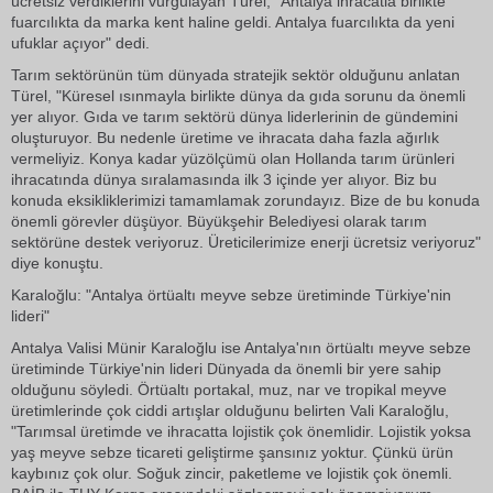
ücretsiz verdiklerini vurgulayan Türel, "Antalya ihracatla birlikte
fuarcılıkta da marka kent haline geldi. Antalya fuarcılıkta da yeni
ufuklar açıyor" dedi.
Tarım sektörünün tüm dünyada stratejik sektör olduğunu anlatan
Türel, "Küresel ısınmayla birlikte dünya da gıda sorunu da önemli
yer alıyor. Gıda ve tarım sektörü dünya liderlerinin de gündemini
oluşturuyor. Bu nedenle üretime ve ihracata daha fazla ağırlık
vermeliyiz. Konya kadar yüzölçümü olan Hollanda tarım ürünleri
ihracatında dünya sıralamasında ilk 3 içinde yer alıyor. Biz bu
konuda eksikliklerimizi tamamlamak zorundayız. Bize de bu konuda
önemli görevler düşüyor. Büyükşehir Belediyesi olarak tarım
sektörüne destek veriyoruz. Üreticilerimize enerji ücretsiz veriyoruz"
diye konuştu.
Karaloğlu: "Antalya örtüaltı meyve sebze üretiminde Türkiye'nin
lideri"
Antalya Valisi Münir Karaloğlu ise Antalya'nın örtüaltı meyve sebze
üretiminde Türkiye'nin lideri Dünyada da önemli bir yere sahip
olduğunu söyledi. Örtüaltı portakal, muz, nar ve tropikal meyve
üretimlerinde çok ciddi artışlar olduğunu belirten Vali Karaloğlu,
"Tarımsal üretimde ve ihracatta lojistik çok önemlidir. Lojistik yoksa
yaş meyve sebze ticareti geliştirme şansınız yoktur. Çünkü ürün
kaybınız çok olur. Soğuk zincir, paketleme ve lojistik çok önemli.