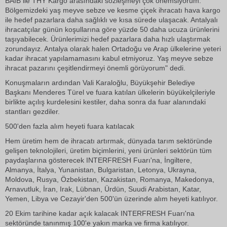
BAİB ile THY Kargo arasındaki sözleşmeyi çok önemsiyorum.
Bölgemizdeki yaş meyve sebze ve kesme çiçek ihracatı hava kargo
ile hedef pazarlara daha sağlıklı ve kısa sürede ulaşacak. Antalyalı
ihracatçılar günün koşullarına göre yüzde 50 daha ucuza ürünlerini
taşıyabilecek. Ürünlerimizi hedef pazarlara daha hızlı ulaştırmak
zorundayız. Antalya olarak halen Ortadoğu ve Arap ülkelerine yeteri
kadar ihracat yapılamamasını kabul etmiyoruz. Yaş meyve sebze
ihracat pazarını çeşitlendirmeyi önemli görüyorum" dedi.
Konuşmaların ardından Vali Karaloğlu, Büyükşehir Belediye
Başkanı Menderes Türel ve fuara katılan ülkelerin büyükelçileriyle
birlikte açılış kurdelesini kestiler, daha sonra da fuar alanındaki
stantları gezdiler.
500'den fazla alım heyeti fuara katılacak
Hem üretim hem de ihracatı artırmak, dünyada tarım sektöründe
gelişen teknolojileri, üretim biçimlerini, yeni ürünleri sektörün tüm
paydaşlarına gösterecek INTERFRESH Fuarı'na, İngiltere,
Almanya, İtalya, Yunanistan, Bulgaristan, Letonya, Ukrayna,
Moldova, Rusya, Özbekistan, Kazakistan, Romanya, Makedonya,
Arnavutluk, İran, Irak, Lübnan, Ürdün, Suudi Arabistan, Katar,
Yemen, Libya ve Cezayir'den 500'ün üzerinde alım heyeti katılıyor.
20 Ekim tarihine kadar açık kalacak INTERFRESH Fuarı'na
sektöründe tanınmış 100'e yakın marka ve firma katılıyor.