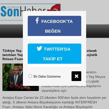
FACEBOOK'TA
BEĞEN
SON DAKİKA
KATEGORİLER
INTERFRESH FUARI AÇILDI
TWITTER'DA
Türkiye Yaş Meyve Sebze ihracatını artıracak proje olarak
tanıtılan Yaş Meyve Sebze, Depolama, Ambalaj ve Lojistik
TAKİP ET
İhtisas Fuarı (INTERFRESH) kapılarını...
17 Ekim 2018 Çarşamba 14:53
Türkiye Yaş Meyve Sebze ihracatını
Bir Daha Gösterme
artıracak proje olarak tanıtılan Yaş Meyve
Sebze, Depolama, Ambalaj ve Lojistik
İhtisas Fuarı (INTERFRESH) kapılarını
ziyaretçilere açtı.
Antalya Expo Center'de 23 ülkeden 500'den fazla alım heyetinin yer
aldığı, 5 ülkenin Ankara Büyükelçisinin katıldığı INTERFRESH
Fuarı, Antalya Valisi Münir Karaloğlu ve Antalya Büyükşehir