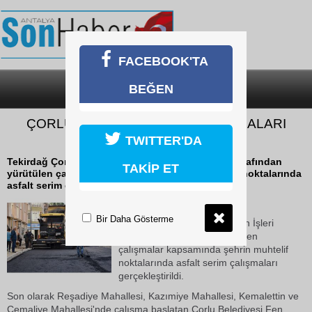
FACEBOOK'TA
BEĞEN
SON DAKİKA
KATEGORİLER
ÇORLU’DA ASFALT SERİM ÇALIŞMALARI
DEVAM EDİYOR
TWITTER'DA
Tekirdağ Çorlu Belediyesi Fen İşleri Müdürlüğü tarafından
TAKİP ET
yürütülen çalışmalar kapsamında şehrin muhtelif noktalarında
asfalt serim çalışmaları...
17 Ekim 2018 Çarşamba 15:33
Bir Daha Gösterme
Tekirdağ Çorlu Belediyesi Fen İşleri
Müdürlüğü tarafından yürütülen
çalışmalar kapsamında şehrin muhtelif
noktalarında asfalt serim çalışmaları
gerçekleştirildi.
Son olarak Reşadiye Mahallesi, Kazımiye Mahallesi, Kemalettin ve
Cemaliye Mahallesi'nde çalışma başlatan Çorlu Belediyesi Fen