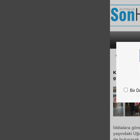
ÇOCUKL
Kastamonu'd
gerekçesiyle
Bir D
İddialara gör
yaşındaki Uğu
de bulunarak e