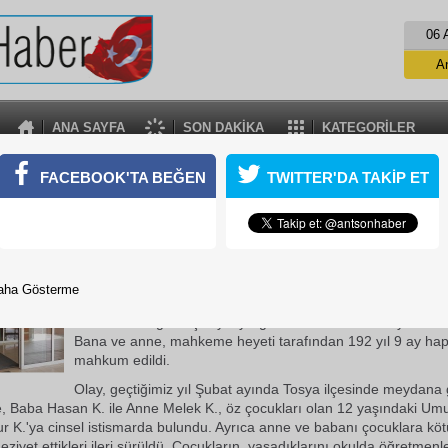
06 
A
ANA SAYFA
SON DAKİKA
KATEGORİLER
ARINA CİNSEL İSTİSMARDA BULUNAN BABA VE
FACEBOOK'TA BEĞEN
TWITTER'DA TAKİP ET
REKOR CEZA
a çocuklarına cinsel istismarda bulunup kötü muamele de bulund
 yargılanan bana ve anneye rekor ceza verildi.
17 Ekim 2018 Çarşamba 15:23
aha Gösterme
Kastamonu'da çocuklarına cinsel istismarda bulunup kötü
bulundukları gerekçesiyle yargılanan bana ve anneye rekor 
Bana ve anne, mahkeme heyeti tarafından 192 yıl 9 ay hap
mahkum edildi.
Olay, geçtiğimiz yıl Şubat ayında Tosya ilçesinde meydana 
e, Baba Hasan K. ile Anne Melek K., öz çocukları olan 12 yaşındaki Umu
r K.'ya cinsel istismarda bulundu. Ayrıca anne ve babanı çocuklara k
ziyet ettikleri ileri sürüldü. Çocukların, yaşadıklarını okulda öğretmenl