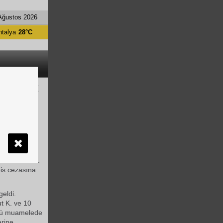
Ağustos 2026
ntalya
28°C
 ANNEYE
ukları
 muamele de
ceza verildi.
is cezasına
geldi.
t K. ve 10
ötü muamelede
erine