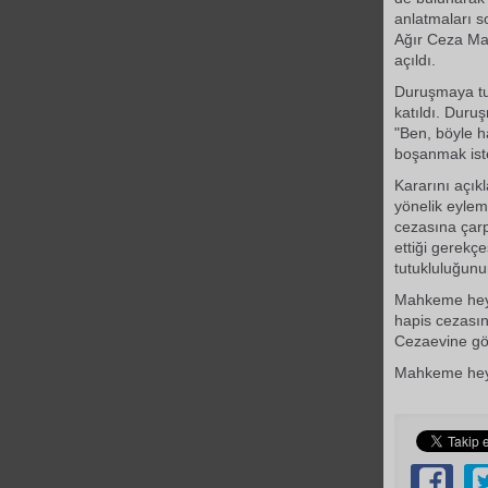
anlatmaları 
Ağır Ceza Mah
açıldı.
Duruşmaya tut
katıldı. Duru
"Ben, böyle h
boşanmak isted
Kararını açık
yönelik eylem
cezasına çarp
ettiği gerekç
tutukluluğunu
Mahkeme heyet
hapis cezasın
Cezaevine gön
Mahkeme heyet