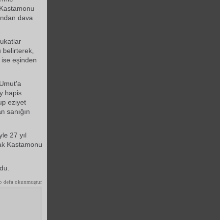
a Kastamonu
rından dava
ukatlar
belirterek,
 ise eşinden
 Umut'a
ay hapis
up eziyet
an sanığın
le 27 yıl
arak Kastamonu
du.
5 defa okunmuştur