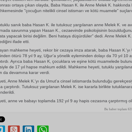
sonrası ortaya çıkan olayda, Baba Hasan K. ile Anne Melek K. hakkınd
kemesinde "çocuğun nitelikli cinsel istismarı ve kötü muamele" suçla
uklu sanık baba Hasan K. ile tutuksuz yargılanan anne Melek K. ve av
şmada savunma yapan Hasan K., cezaevinde psikolojisinin bozulduğunu 
ata yapacak birisi değilim. Beni hataya düşürdüler" dedi. Anne Melek K.
iğini ifade etti.
layan mahkeme heyeti, rekor bir cezaya imza atarak, baba Hasan K.'yı
inden ötürü 78 yıl 9 ay, Uğur'a yönelik eyleminden dolayı da 70 yıl 10 
tırdı. Ayrıca baba Hasan K, çocuklara ve eşine kötü muamelede bulun
esiyle de 17 yıl hapse mahkum edildi. Mahkeme heyeti, tutuklu yargılan
n da devamına karar verdi.
i, Anne Melek K.'yı da Umut'a cinsel istismarda bulunduğu gerekçesiy
a çarptırdı. Tutuksuz yargılanan Melek K. ise kararla birlikte tutuklan
derildi.
i, anne ve babayı toplamda 192 yıl 9 ay hapis cezasına çarptırmış ol
Bu haber toplam 63