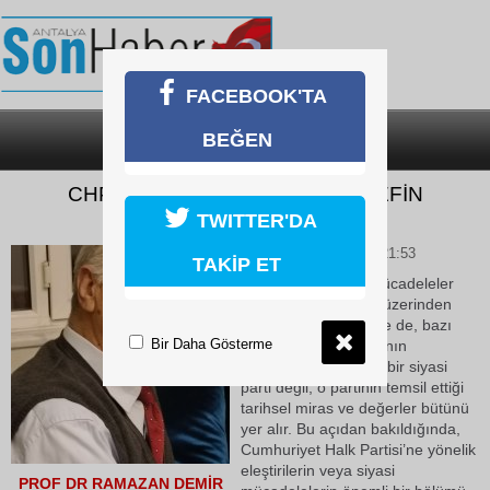
FACEBOOK'TA
BEĞEN
SON DAKİKA
KATEGORİLER
CHP'YE YÖNELEN SİYASİ HEDEFİN
ARDINDAKİ GERÇEK
TWITTER'DA
31 Mayıs 2026 Pazar 21:53
TAKİP ET
Türkiye’de siyasal mücadeleler
çoğu zaman partiler üzerinden
yürütülür gibi görünse de, bazı
Bir Daha Gösterme
dönemlerde tartışmanın
merkezinde yalnızca bir siyasi
parti değil, o partinin temsil ettiği
tarihsel miras ve değerler bütünü
yer alır. Bu açıdan bakıldığında,
Cumhuriyet Halk Partisi’ne yönelik
eleştirilerin veya siyasi
PROF DR RAMAZAN DEMİR