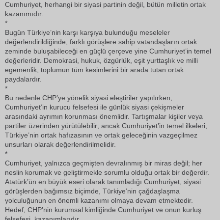
Cumhuriyet, herhangi bir siyasi partinin değil, bütün milletin ortak
kazanımıdır.
*
Bugün Türkiye’nin karşı karşıya bulunduğu meseleler
değerlendirildiğinde, farklı görüşlere sahip vatandaşların ortak
zeminde buluşabileceği en güçlü çerçeve yine Cumhuriyet’in temel
değerleridir. Demokrasi, hukuk, özgürlük, eşit yurttaşlık ve milli
egemenlik, toplumun tüm kesimlerini bir arada tutan ortak
paydalardır.
*
Bu nedenle CHP’ye yönelik siyasi eleştiriler yapılırken,
Cumhuriyet’in kurucu felsefesi ile günlük siyasi çekişmeler
arasındaki ayrımın korunması önemlidir. Tartışmalar kişiler veya
partiler üzerinden yürütülebilir; ancak Cumhuriyet’in temel ilkeleri,
Türkiye’nin ortak hafızasının ve ortak geleceğinin vazgeçilmez
unsurları olarak değerlendirilmelidir.
*
Cumhuriyet, yalnızca geçmişten devralınmış bir miras değil; her
neslin korumak ve geliştirmekle sorumlu olduğu ortak bir değerdir.
Atatürk’ün en büyük eseri olarak tanımladığı Cumhuriyet, siyasi
görüşlerden bağımsız biçimde, Türkiye’nin çağdaşlaşma
yolculuğunun en önemli kazanımı olmaya devam etmektedir.
Hedef, CHP’nin kurumsal kimliğinde Cumhuriyet ve onun kurluş
felsefesi, kazanımlarıdır.