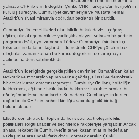
mücadelelerin önemli bir bölümü
yalnızca CHP ile sınırlı değildir. Çünkü CHP, Türkiye Cumhuriyeti'nin
kuruluş süreciyle, Cumhuriyet devrimleriyle ve Mustafa Kemal
Atatürk’ün siyasi mirasıyla doğrudan bağlantılı bir partidir.
*
Cumhuriyet’in temel ilkeleri olan laiklik, hukuk devleti, çağdaş
eğitim, ulusal egemenlik ve yurttaşlık anlayışı, yalnızca bir partinin
programı değil, aynı zamanda Türkiye Cumhuriyeti’nin kuruluş
felsefesinin de temel taşlarıdır. Bu nedenle CHP’ye yönelen bazı
eleştiriler, zaman zaman bu kurucu değerlerin de tartışmaya
açılmasına dönüşebilmektedir.
*
Atatürk’ün liderliğinde gerçekleştirilen devrimler, Osmanlı’dan kalan
teokratik ve monarşik yapının yerine çağdaş, ulusal ve demokratik
bir devlet kurma amacını taşımıştır. Cumhuriyet’in ilanı, halifeliğin
kaldırılması, eğitimde birlik, kadın hakları ve hukuk reformları bu
dönüşümün temel adımlarıdır. Bu nedenle Cumhuriyet’in kurucu
değerleri ile CHP’nin tarihsel kimliği arasında güçlü bir bağ
bulunmaktadır.
*
Elbette demokratik bir toplumda her siyasi parti eleştirilebilir,
politikaları sorgulanabilir ve seçimlerde rakipleriyle yarışabilir. Ancak
siyasal rekabet ile Cumhuriyet’in temel kazanımlarını hedef alan
yaklaşımlar arasındaki farkı doğru görmek gerekir. Çünkü