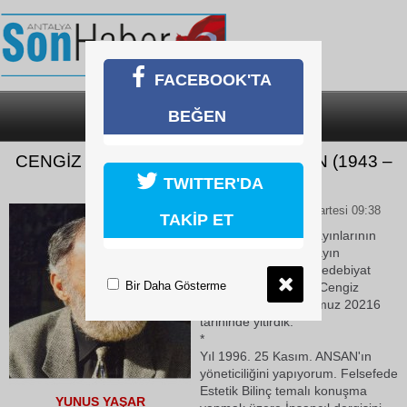
FACEBOOK'TA
BEĞEN
SON DAKİKA
KATEGORİLER
CENGİZ GÜNDOĞDU’NUN ARDINDAN (1943 –
1 TEMMUZ 2026)
TWITTER'DA
04 Temmuz 2026 Cumartesi 09:38
TAKİP ET
İnsancıl Dergisi ve yayınlarının
kurucusu ve genel yayın
yönetmeni, felsefeci, edebiyat
Bir Daha Gösterme
eleştirmeni ve yazar Cengiz
Gündoğdu’yu 1 Temmuz 20216
tarihinde yitirdik.
*
Yıl 1996. 25 Kasım. ANSAN'ın
yöneticiliğini yapıyorum. Felsefede
Estetik Bilinç temalı konuşma
YUNUS YAŞAR