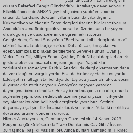
yapmak üzere İnsancıl dergisini
çıkaran Felsefeci Cengiz Gündoğdu'yu Antalya'ya davet ediyoruz.
Etkinlik öncesinde ANSAN çay bahçesinde yaptığımız sohbet
sırasında kendisine doksanlı yılların başında çıkardığımız
Kırkmerdiven ve Akdeniz Sanat dergileri üzerine bilgiler veriyorum.
Anadolu'da amatör dergicilik ve sorunları üzerine usta bir yayıncı
olarak görüş ve düşüncelerini de öğrenmek istiyorum.
Cengiz Hoca, Cemal Süreya'nın "Edebiyatın kalbi, dergilerde atar"
sözünü hatırlatarak başlıyor söze. Daha önce çıkmış olan ve
edebiyatımızda iz bırakan dergilerden; Servet-i Fünun, Uyanış,
Varlık, Türk Dili, Milliyet Sanat, Çağdaş Türk Dili gibi dergileri örnek
göstererek sözü İnsancıl dergisine getiriyor. Yaşadıkları
zorluklardan söz ediyor. Kaldı ki Anadolu'da dergi çıkartmanın daha
da zor olduğunu vurguluyordu. Bize de bir tavsiyede bulunuyordu.
Edebiyatın mutfağı İstanbul diyordu; taşrada yazar olmak da, sesini
duyurmak da zordur diyordu. Antalya'da yaşayan yazarlar
dayanışma içinde olmalılar. Her ay bir arkadaşınızı ele alın, onunla
söyleşiler yapın, onun edebiyatı üzerine yazılar yazın Türkiye'de
yayınlanmakta olan belli başlı dergilerde yayınlatın. Sesinizi
duyurmaya çalışın. Biz İnsancıl olarak yer veririz. Yeter ki nitelikli ve
doyurucu ürünler gönderin diyordu.
Hikmet Altınkaynak'ın, Cumhuriyet Gazetesi'nin 14 Kasım 2023
Perşembe günkü köşesinde "Taze Demlenmiş Çay Gibi / İnsancıl
30 Yaşında" başlıklı yazısını okuyunca bunları anımsadım. Hikmet