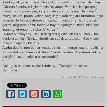
Altınkaynak yazısını yine Cengiz Gündoğdu'nun bir sözüyle bitiriyor:
"Okurun felsefeyle ilgilenmesini istiyoruz. Estetik bilinci gelişmiş ,
hayatın içinde yaşayan, karşı cinsle şarap içmesini bilen, klasik
müziği seven, parası yoksa sevgilisiyle karlı dağlara tırmanan, aşkı
anarşizmle özdeşleştirmeyen, sanatı hayatın önemli bir parçası
gören, değişime hazır, modaya boyun eğmeyen, insani ideallere
inanmış, direngen bir okur istiyoruz.."
Hikmet Altınkaynak Tutkulu dergici düşlediği okuru bulmuş ki bu
günlere gelmiş. "Elinize yüreğinize sağlık arkadaşlar. Nice yıllara
İnsancıl" diyerek bitirmiş.
Acaba dedim; tüm bunları ya da bir kısmını gerçekleştiremediğimiz
için mi Kırkmerdiven ve Akdeniz Sanat'ı ve dahi Müdafaa-i Hukuk
dergilerini uzun soluklu çıkaramadık?
*
Güle güle üstadım, ışıklar içinde uyu. Toprağın bol olsun.
Rahmetle..
Bu yazı toplam 1232 defa okunmuştur.