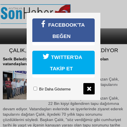
FACEBOOK'TA
BEĞEN
SON DAKİKA
KATEGORİLER
ÇALIK, TAPU DAĞITIMINA DEVAM EDİYOR
TWITTER'DA
Serik Belediye Başkanı Ramazan Çalık, hak sahibi olan
vatandaşlara tapularını dağıtmaya devam ediyor.
TAKİP ET
17 Ekim 2018 Çarşamba 15:03
Serik Belediye Başkanı Ramazan Çalık,
hak sahibi olan vatandaşlara tapularını
Bir Daha Gösterme
dağıtmaya devam ediyor.
Serik Belediye Başkanı Ramazan Çalık,
22 Bin kişiyi ilgilendiren tapu dağıtımına
devam ediyor. Vatandaşları evlerinde ve işyerlerinde ziyaret ederek
tapularını dağıtan Çalık, ilçedeki 70 yıllık tapu sorununu
çözdüklerini söyledi. Başkan Çalık, "söz verdiğimiz gibi cumhuriyet
tarihi ile yaşıt ve ilçenin kanayan yarası olan tapu sorununu tarihe