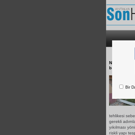
B
Nilüfer Bele
binada ince
Bir D
tehlikesi sebe
gerekli adıml
yıkılması yön
riskli yapı te