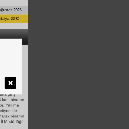
Ağustos 2026
ntalya
33°C
Dİ
atlayan
ve beton
fta giriş
6 katlı binanın
yor. Yıkılma
ediyesi de
anarak binanın
 İl Müdürlüğü,