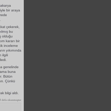
 Sakarya
iyle bir araya
ürede
.
kat çekerek,
pılmış bu
ış olduğu
ım kararı bir
nik inceleme
ların yıkımında
lgili
dedi.
sa genelinde
, ama buna
ir. Bütün
rın. Çünkü
 bilgi aldı.
8 defa okunmuştur