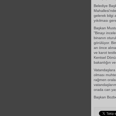
Belediye Başk
Mahallesi'nde
gelerek bilgi
yıkılması gere
Başkan Mustaf
"Binayı incele
binanın oturu
görülüyor. Bi
an önce alına
ve karot testl
Kentsel Dönüş
bakanlığın ve
Vatandaşlara 
olması muhtem
rağmen oralar
vatandaşlarım
orada can yaş
Başkan Bozbey