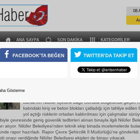
08 
A
ANA SAYFA
SON DAKİKA
KATEGORİLER
OZBEY KİRİŞLERİ ÇATLAYAN APARTMANI İNCELE
FACEBOOK'TA BEĞEN
TWITTER'DA TAKİP ET
diye Başkanı Mustafa Bozbey, Görükle'de kiriş ve beton blokları ç
lemelerde bulundu.
17 Ekim 2018 Çarşamba 15:28
Nilüfer Belediye Başkanı Mustafa Bozbey, Görükle'de kiriş 
aha Gösterme
blokları çatlayan binada incelemelerde bulundu.
Bursa'nın Nilüfer ilçesine bağlı Görükle bölgesinde geçen ha
katındaki kiriş ve beton blokları çatladığı için tahliye edilen 
yol açtığı risklerin ortadan kaldırılması için çalışmalar sürü
biyle çevresinde geniş güvenlik tedbirleri alınan binayla ilgili Nilüfer Bel
arı atıyor. Nilüfer Belediyesi'nden teknik ekip binada incelemelerde bul
ünde rapor hazırladı. Rapor Çevre Şehircilik İl Müdürlüğü'ne gönderildi.
spiti onayı verdiğinde Nilüfer Belediyesi ekipleri de binayı yıkacak.