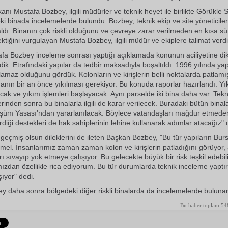
anı Mustafa Bozbey, ilgili müdürler ve teknik heyet ile birlikte Görükle
ki binada incelemelerde bulundu. Bozbey, teknik ekip ve site yöneticiler
 aldı. Binanın çok riskli olduğunu ve çevreye zarar verilmeden en kısa s
ktiğini vurgulayan Mustafa Bozbey, ilgili müdür ve ekiplere talimat verdi
a Bozbey inceleme sonrası yaptığı açıklamada konunun aciliyetine dik
dik. Etrafındaki yapılar da tedbir maksadıyla boşaltıldı. 1996 yılında ya
lamaz olduğunu gördük. Kolonların ve kirişlerin belli noktalarda patlam
nanın bir an önce yıkılması gerekiyor. Bu konuda raporlar hazırlandı. Yık
cak ve yıkım işlemleri başlayacak. Aynı parselde iki bina daha var. Tek
erinden sonra bu binalarla ilgili de karar verilecek. Buradaki bütün bina
üm Yasası'ndan yararlanılacak. Böylece vatandaşları mağdur etmeden i
rdiği destekleri de hak sahiplerinin lehine kullanarak adımlar atacağız" 
geçmiş olsun dileklerini de ileten Başkan Bozbey, "Bu tür yapıların Bur
el. İnsanlarımız zaman zaman kolon ve kirişlerin patladığını görüyor
ı sıvayıp yok etmeye çalışıyor. Bu gelecekte büyük bir risk teşkil edebil
ızdan özellikle rica ediyorum. Bu tür durumlarda teknik inceleme yaptı
ıyor" dedi.
 daha sonra bölgedeki diğer riskli binalarda da incelemelerde bulunarak
Bu haber toplam 54