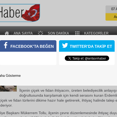
07 
A
ANA SAYFA
SON DAKİKA
KATEGORİLER
DİYE FİDANLIĞI ÜRETİYOR, ERDEMLİ YEŞİLLE
FACEBOOK'TA BEĞEN
TWITTER'DA TAKİP ET
diyesi, yeşil bir ilçe var etmek adına kentin her noktasında ihtiya
 fidanlarını yetiştirdiği belediye serasında,...
15 Aralık 2018 Cumartesi 15:38
Erdemli Belediyesi, yeşil bir ilçe var etmek adına kentin he
aha Gösterme
ihtiyaç duyulan çiçek ve ağaç fidanlarını yetiştirdiği belediy
sezon hazırlıklarını tamamladı.
İlçenin çiçek ve fidan ihtiyacını, üreten belediyecilik anlayışı
doğrultusunda karşılamak için kendi serasını kuran Erdemli
çiçek ve fidan türlerini dikime hazır hale getirerek, ihtiyaç halinde talep 
deriyor.
iye Başkanı Mükerrem Tollu, ilçenin çevre düzenlemesinde ihtiyaç duyu