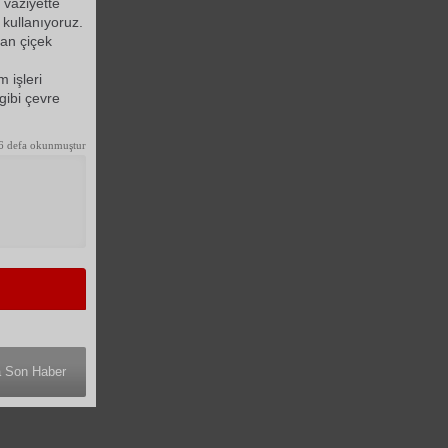
 vaziyette
 kullanıyoruz.
 an çiçek
 işleri
gibi çevre
6 defa okunmuştur
a Son Haber