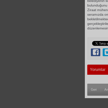
belediyenin ke
bulunduğunu b
Ziraat mühend
seramızda onla
bekletilmekte
gerçekleştiril
düzenlemesind
Yorumlar
Geri
An