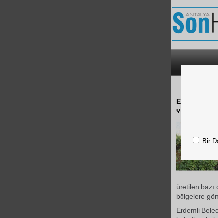
BELE
Erdemli Bele
çiçek ve ağaç
Bir D
üretilen bazı 
bölgelere gön
Erdemli Beled