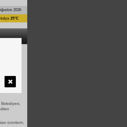
Ağustos 2026
ntalya
25°C
NİYOR
ç duyulan
r noktasında
e serasında,
 Belediyesi,
edilen
lan ürünlerin,