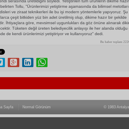
ndi serasında üretildiğini söyledi. Yetiştirilen tüm ürünlerin dikime hazır
elirten Tollu, "Ürünlerimizi yetiştirme aşamasında da bilimsel metotları
isleri ve ziraat teknikerleri ile bu işi modern yöntemlerle yapıyoruz. Şu
rca çeşit bitkiden yüz bin adet üretilmiş olup, dikime hazır bir şekilde
dir. İhtiyaçlara göre, mevsimsel uygunlukları da göz önüne alınarak dikim
ecektir. Tüketen değil üreten belediyecilik anlayışı ile her alanda olduğu 
e de kendi ürünlerimizi yetiştiriyor ve kullanıyoruz" dedi.
Bu haber toplam 222
a Sayfa
Normal Görünüm
© 1983 Antaly