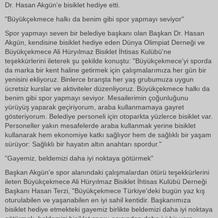
Dr. Hasan Akgün'e bisiklet hediye etti.
"Büyükçekmece halkı da benim gibi spor yapmayı seviyor"
Spor yapmayı seven bir belediye başkanı olan Başkan Dr. Hasan
Akgün, kendisine bisiklet hediye eden Dünya Olimpiat Derneği ve
Büyükçekmece Ali Hüryılmaz Bisiklet İhtisas Kulübü'ne
teşekkürlerini ileterek şu şekilde konuştu: "Büyükçekmece'yi sporda
da marka bir kent haline getirmek için çalışmalarımıza her gün bir
yenisini ekliyoruz. Binlerce branşta her yaş grubumuza uygun
ücretsiz kurslar ve aktiviteler düzenliyoruz. Büyükçekmece halkı da
benim gibi spor yapmayı seviyor. Mesailerimin çoğunluğunu
yürüyüş yaparak geçiriyorum, araba kullanmamaya gayret
gösteriyorum. Belediye personeli için otoparkta yüzlerce bisiklet var.
Personeller yakın mesafelerde araba kullanmak yerine bisiklet
kullanarak hem ekonomiye katkı sağlıyor hem de sağlıklı bir yaşam
sürüyor: Sağlıklı bir hayatın altın anahtarı spordur."
"Gayemiz, beldemizi daha iyi noktaya götürmek"
Başkan Akgün'e spor alanındaki çalışmalardan ötürü teşekkürlerini
ileten Büyükçekmece Ali Hüryılmaz Bisiklet İhtisas Kulübü Derneği
Başkanı Hasan Terzi, "Büyükçekmece Türkiye'deki bugün yaz kış
oturulabilen ve yaşanabilen en iyi sahil kentidir. Başkanımıza
bisiklet hediye etmekteki gayemiz birlikte beldemizi daha iyi noktaya