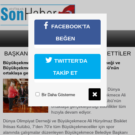
FACEBOOK'TA
BEĞEN
SON DAKİKA
KATEGORİLER
BAŞKAN AKGÜN’E BİSİKLET HEDİYE ETTİLER
TWITTER'DA
Büyükçekmece Belediyesi ve Dünya Olimpian Derneği ve
Büyükçekmece Ali Hüryılmaz Bisiklet İhtisas Kulübü'nün
TAKİP ET
ortaklaşa gerçekleştirdiği etkinlikler...
17 Ekim 2018 Çarşamba 12:18
Büyükçekmece Belediyesi ve Dünya
Bir Daha Gösterme
Olimpian Derneği ve Büyükçekmece Ali
Hüryılmaz Bisiklet İhtisas Kulübü'nün
ortaklaşa gerçekleştirdiği etkinlikler tüm
hızıyla devam ediyor.
Dünya Olimpiyat Derneği ve Büyükçekmece Ali Hüryılmaz Bisiklet
İhtisas Kulübü, 7'den 70'e tüm Büyükçekmeceliler için spor
alanında çalışmalar düzenleyen Büyükçekmece Belediye Başkanı