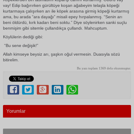
vay! Edip bağırırken gürültüye koşan ağabeyim telaşla köpeği
kurtarmaya çalışırken arı ile köpek arasına girmiş köpeği kurtarmış
ama, bu arada “ara dayağı” misali epey hırpalanmış. “Senin arı
beni öldürdü, kırk kadarı beni soktu.” Diye söylenirken sanki suçlu
benmişim gibi sitemle çullandıkça çullandı. Mahcuptum.
Köylülerin dediği gibi:
“Bu sene değişik!”
Allah kimseye beysiz arı, şaşkın oğul vermesin. Duasıyla sözü
bitirelim.
Bu yazı toplam 1369 defa okunmuştur.
Yorumlar