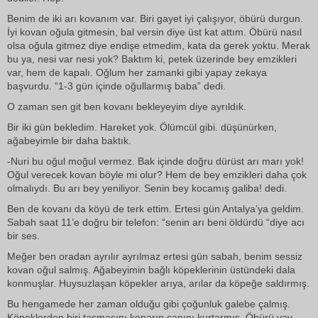
Benim de iki arı kovanım var. Biri gayet iyi çalışıyor, öbürü durgun.
İyi kovan oğula gitmesin, bal versin diye üst kat attım. Öbürü nasıl
olsa oğula gitmez diye endişe etmedim, kata da gerek yoktu. Merak
bu ya, nesi var nesi yok? Baktım ki, petek üzerinde bey emzikleri
var, hem de kapalı. Oğlum her zamanki gibi yapay zekaya
başvurdu. “1-3 gün içinde oğullarmış baba” dedi.
O zaman sen git ben kovanı bekleyeyim diye ayrıldık.
Bir iki gün bekledim. Hareket yok. Ölümcül gibi. düşünürken,
ağabeyimle bir daha baktık.
-Nuri bu oğul moğul vermez. Bak içinde doğru dürüst arı marı yok!
Oğul verecek kovan böyle mi olur? Hem de bey emzikleri daha çok
olmalıydı. Bu arı bey yeniliyor. Senin bey kocamış galiba! dedi.
Ben de kovanı da köyü de terk ettim. Ertesi gün Antalya’ya geldim.
Sabah saat 11’e doğru bir telefon: “senin arı beni öldürdü “diye acı
bir ses.
Meğer ben oradan ayrılır ayrılmaz ertesi gün sabah, benim sessiz
kovan oğul salmış. Ağabeyimin bağlı köpeklerinin üstündeki dala
konmuşlar. Huysuzlaşan köpekler arıya, arılar da köpeğe saldırmış.
Bu hengamede her zaman olduğu gibi çoğunluk galebe çalmış.
Köpeklerden biri tasmasını koparıp canını kurtarmış. Öbürü vay