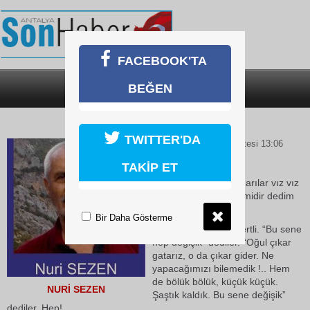
FACEBOOK'TA
BEĞEN
SON DAKİKA
KATEGORİLER
ARI OĞUL HİKAYESİ
TWITTER'DA
01 Haziran 2026 Pazartesi 13:06
TAKİP ET
“Bahar geldi gül açtı, arılar vız vız
çalıştı.” Misali, mevsimidir dedim
köye gittim.
Bir Daha Gösterme
Köyde arıcılar hep dertli. “Bu sene
hep değişik” dediler. “Oğul çıkar
gatarız, o da çıkar gider. Ne
yapacağımızı bilemedik !.. Hem
de bölük bölük, küçük küçük.
NURİ SEZEN
Şaştık kaldık. Bu sene değişik”
dediler. Hep!