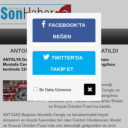
FACEBOOK'TA
BEĞEN
SON DAKİKA
KATEGORİLER
ANTGİAD HEYETİ ÇİN'DE FUARA KATILDI
TWITTER'DA
ANTALYA Genç İşadamları Derneği (ANTGİAD) Başkanı
Mustafa Cengiz ve beraberindeki heyet Çin'in Guangzhou
TAKİP ET
kentinde 124. Canton Uluslararası İthalat ve...
17 Ekim 2018 Çarşamba 10:23
ANTALYA Genç İşadamları Derneği
Bir Daha Gösterme
(ANTGİAD) Başkanı Mustafa Cengiz ve
beraberindeki heyet Çin'in Guangzhou
kentinde 124. Canton Uluslararası İthalat
ve İhracat Ürünleri Fuarı'na katıldı
.
ANTGİAD Başkanı Mustafa Cengiz ve beraberindeki heyet
dünyanın en büyük fuarından biri olan Canton Uluslararası İthalat
ve İhracat Ürünleri Fuarı'nda son teknolojik gelişmeleri ve ürün