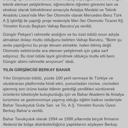
teknik eleman yetiştirilmesi, öğrencilerin öğretim görevini tam ve
eksiksiz olarak bitirebilmesi amacıyla Antalya Mesleki ve Teknik
Anadolu Lisesi'nde Mer-Ser Otomotiv olarak Mercedes-Benz Türk
A.Ş işbirliği ile yaptığı proje nedeniyle Mer-Ser Otomotiv Ticaret AŞ.
Yönetim Kurulu Başkanı Vahap Barutcu'ya verildi
.
Güngör Pekşen'i rahmetle andığını ve bu özel ödülü onun adıyla
almaktan dolayı mutlu olduğunu belirten Vahap Barutcu, "Bizim şu
anda yaptığımız bu proje devam etmekte, halen bitmiş değil.
Otomotiv sektöründe ara eleman yetiştirmek için çaba sarf
ediyoruz. Bu özel ödüle layık görülmek oldukça mutlu etti beni.
Güngör abimi rahmetle anıyorum" dedi
.
YILIN GİRİŞİMCİSİ BERKAY BAHAR
Yılın Girişimcisi ödülü, yüzde 100 yerli sermaye ile Türkiye ve
uluslararası platformda hindi etini, yumurtadan civcive, civcivden
işlenmiş son ürüne kadar bilimin getirdiği yenilikleri sürdürerek
ürünlerini tüketiciyle buluşturduğu için ve Bahar Akademi ile Antalya
turizmine ve gastronomiye yapmış olduğu eğitim katkısı nedeniyle
Bahar Tavukçuluk Gıda San. ve Tic. A.Ş. Yönetim Kurulu Üyesi
Berkay Bahar'a verildi
.
Bahar Tavukçuluk olarak 1994 ve 1998 yıllarında birçok firmanın
Akdeniz'de bölge distribütörlüğünü yaptıklarını söyleyen Berkay