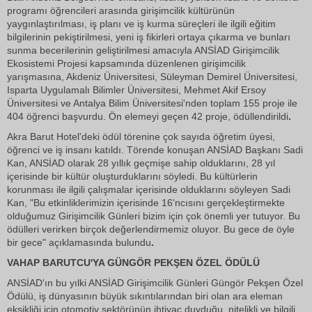
programı öğrencileri arasında girişimcilik kültürünün
yaygınlaştırılması, iş planı ve iş kurma süreçleri ile ilgili eğitim
bilgilerinin pekiştirilmesi, yeni iş fikirleri ortaya çıkarma ve bunları
sunma becerilerinin geliştirilmesi amacıyla ANSİAD Girişimcilik
Ekosistemi Projesi kapsamında düzenlenen girişimcilik
yarışmasına, Akdeniz Üniversitesi, Süleyman Demirel Üniversitesi,
Isparta Uygulamalı Bilimler Üniversitesi, Mehmet Akif Ersoy
Üniversitesi ve Antalya Bilim Üniversitesi'nden toplam 155 proje ile
404 öğrenci başvurdu. Ön elemeyi geçen 42 proje, ödüllendirildi
.
Akra Barut Hotel'deki ödül törenine çok sayıda öğretim üyesi,
öğrenci ve iş insanı katıldı. Törende konuşan ANSİAD Başkanı Sadi
Kan, ANSİAD olarak 28 yıllık geçmişe sahip olduklarını, 28 yıl
içerisinde bir kültür oluşturduklarını söyledi. Bu kültürlerin
korunması ile ilgili çalışmalar içerisinde olduklarını söyleyen Sadi
Kan, "Bu etkinliklerimizin içerisinde 16'ncısını gerçekleştirmekte
olduğumuz Girişimcilik Günleri bizim için çok önemli yer tutuyor. Bu
ödülleri verirken birçok değerlendirmemiz oluyor. Bu gece de öyle
bir gece" açıklamasında bulundu
.
VAHAP BARUTCU'YA GÜNGÖR PEKŞEN ÖZEL ÖDÜLÜ
ANSİAD'ın bu yılki ANSİAD Girişimcilik Günleri Güngör Pekşen Özel
Ödülü, iş dünyasının büyük sıkıntılarından biri olan ara eleman
eksikliği için otomotiv sektörünün ihtiyaç duyduğu, nitelikli ve bilgili