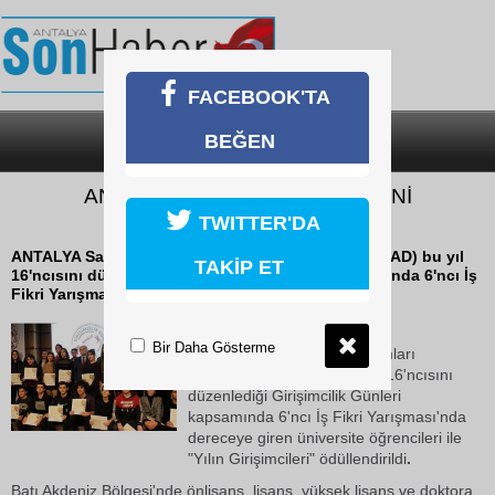
FACEBOOK'TA
BEĞEN
SON DAKİKA
KATEGORİLER
ANSİAD, 'YILIN GİRİŞİMCİLERİ'Nİ
ÖDÜLLENDİRDİ
TWITTER'DA
ANTALYA Sanayici ve İşadamları Derneği'nin (ANSİAD) bu yıl
TAKİP ET
16'ncısını düzenlediği Girişimcilik Günleri kapsamında 6'ncı İş
Fikri Yarışması'nda...
14 Aralık 2018 Cuma 14:33
Bir Daha Gösterme
ANTALYA Sanayici ve İşadamları
Derneği'nin (ANSİAD) bu yıl 16'ncısını
düzenlediği Girişimcilik Günleri
kapsamında 6'ncı İş Fikri Yarışması'nda
dereceye giren üniversite öğrencileri ile
"Yılın Girişimcileri" ödüllendirildi
.
Batı Akdeniz Bölgesi'nde önlisans, lisans, yüksek lisans ve doktora