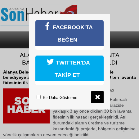
FACEBOOK'TA
BEĞEN
SON DAKİKA
KATEGORİLER
ALANYA BELEDİYESİ’NİN LAVANTA
BAHÇESİNDE İLK HASAT YAPILDI
TWITTER'DA
Alanya Belediyesi tarafından Fakırcalı Mahallesi'nde
TAKİP ET
belediyeye ait arazide yaklaşık 3 ay önce dikilen 30 bin lavanta
fidesinin ilk hasadı gerçekleştirildi.
08 Temmuz 2026 Çarşamba 11:53
Bir Daha Gösterme
Alanya Belediyesi tarafından Fakırcalı
Mahallesi'nde belediyeye ait arazide
yaklaşık 3 ay önce dikilen 30 bin lavanta
fidesinin ilk hasadı gerçekleştirildi. Atıl
durumdaki alanın üretime ve turizme
kazandırıldığı projede, bölgenin gelişimine
yönelik çalışmaların devam edeceği belirtildi.