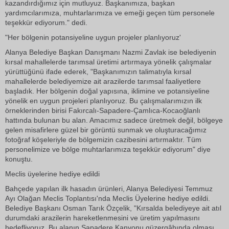
kazandırdığımız için mutluyuz. Başkanımıza, başkan
yardımcılarımıza, muhtarlarımıza ve emeği geçen tüm personele
teşekkür ediyorum." dedi.
"Her bölgenin potansiyeline uygun projeler planlıyoruz'
Alanya Belediye Başkan Danışmanı Nazmi Zavlak ise belediyenin
kırsal mahallelerde tarımsal üretimi artırmaya yönelik çalışmalar
yürüttüğünü ifade ederek, "Başkanımızın talimatıyla kırsal
mahallelerde belediyemize ait arazilerde tarımsal faaliyetlere
başladık. Her bölgenin doğal yapısına, iklimine ve potansiyeline
yönelik en uygun projeleri planlıyoruz. Bu çalışmalarımızın ilk
örneklerinden birisi Fakırcalı-Sapadere-Çamlıca-Kocaoğlanlı
hattında bulunan bu alan. Amacımız sadece üretmek değil, bölgeye
gelen misafirlere güzel bir görüntü sunmak ve oluşturacağımız
fotoğraf köşeleriyle de bölgemizin cazibesini artırmaktır. Tüm
personelimize ve bölge muhtarlarımıza teşekkür ediyorum" diye
konuştu.
Meclis üyelerine hediye edildi
Bahçede yapılan ilk hasadın ürünleri, Alanya Belediyesi Temmuz
Ayı Olağan Meclis Toplantısı'nda Meclis Üyelerine hediye edildi.
Belediye Başkanı Osman Tarık Özçelik, "Kırsalda belediyeye ait atıl
durumdaki arazilerin hareketlenmesini ve üretim yapılmasını
hedefliyoruz. Bu alanın Sapadere Kanyonu güzergâhında olması