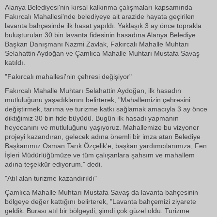
Alanya Belediyesi'nin kırsal kalkınma çalışmaları kapsamında
Fakırcalı Mahallesi'nde belediyeye ait arazide hayata geçirilen
lavanta bahçesinde ilk hasat yapıldı. Yaklaşık 3 ay önce toprakla
buluşturulan 30 bin lavanta fidesinin hasadına Alanya Belediye
Başkan Danışmanı Nazmi Zavlak, Fakırcalı Mahalle Muhtarı
Selahattin Aydoğan ve Çamlıca Mahalle Muhtarı Mustafa Savaş
katıldı.
"Fakırcalı mahallesi'nin çehresi değişiyor"
Fakırcalı Mahalle Muhtarı Selahattin Aydoğan, ilk hasadın
mutluluğunu yaşadıklarını belirterek, "Mahallemizin çehresini
değiştirmek, tarıma ve turizme katkı sağlamak amacıyla 3 ay önce
diktiğimiz 30 bin fide büyüdü. Bugün ilk hasadı yapmanın
heyecanını ve mutluluğunu yaşıyoruz. Mahallemize bu vizyoner
projeyi kazandıran, gelecek adına önemli bir imza atan Belediye
Başkanımız Osman Tarık Özçelik'e, başkan yardımcılarımıza, Fen
İşleri Müdürlüğümüze ve tüm çalışanlara şahsım ve mahallem
adına teşekkür ediyorum." dedi.
"Atıl alan turizme kazandırıldı"
Çamlıca Mahalle Muhtarı Mustafa Savaş da lavanta bahçesinin
bölgeye değer kattığını belirterek, "Lavanta bahçemizi ziyarete
geldik. Burası atıl bir bölgeydi, şimdi çok güzel oldu. Turizme