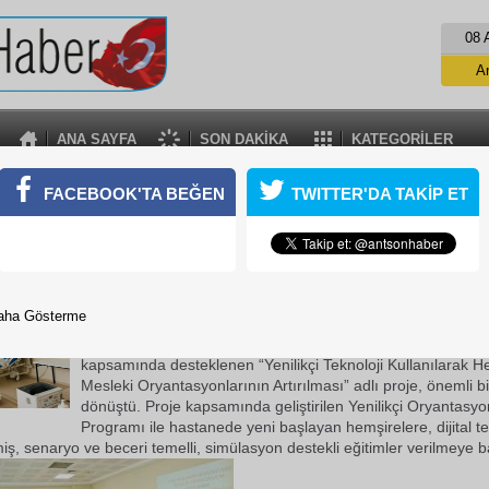
08 
A
ANA SAYFA
SON DAKİKA
KATEGORİLER
EAH’DEN HEMŞİRELİK EĞİTİMİNDE YENİLİKÇİ AD
FACEBOOK'TA BEĞEN
TWITTER'DA TAKİP ET
im ve Araştırma Hastanesi (AEAH) Sağlık Bakım Hizmetleri Koordi
yürütülen ve ERASMUS+ (KA210-VET) kapsamında desteklenen “Yen
llanılarak Hemşirelerin Mesleki Oryantasyonlarının Artırılması” adl
24 Temmuz 2025 Perşembe 18:19
aha Gösterme
Antalya Eğitim ve Araştırma Hastanesi (AEAH) Sağlık Bakım
Koordinatörlüğü tarafından yürütülen ve ERASMUS+ (KA2
kapsamında desteklenen “Yenilikçi Teknoloji Kullanılarak H
Mesleki Oryantasyonlarının Artırılması” adlı proje, önemli bi
dönüştü. Proje kapsamında geliştirilen Yenilikçi Oryantasyo
Programı ile hastanede yeni başlayan hemşirelere, dijital tek
miş, senaryo ve beceri temelli, simülasyon destekli eğitimler verilmeye b