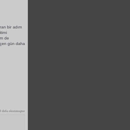
ran bir adım
timi
em de
eçen gün daha
9 defa okunmuştur