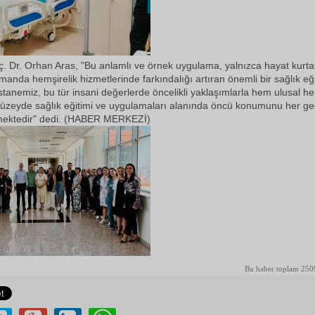
 Dr. Orhan Aras, "Bu anlamlı ve örnek uygulama, yalnızca hayat kurta
manda hemşirelik hizmetlerinde farkındalığı artıran önemli bir sağlık eği
stanemiz, bu tür insani değerlerde öncelikli yaklaşımlarla hem ulusal h
 düzeyde sağlık eğitimi ve uygulamaları alanında öncü konumunu her g
mektedir" dedi. (HABER MERKEZİ)
Bu haber toplam 250