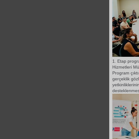
1. Etap progr
Hizmetleri Mü
Program çıktıl
gerçeklik göz
yetkinlikleri
desteklenmes