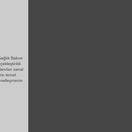
Sağlık Bakım
kleştirildi.
llanılan sanal
rin temel
yonelleşmenin