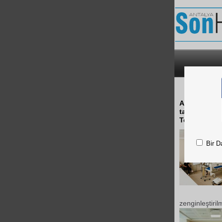
A
Antalya Eğit
tarafından 
Teknoloji Ku
Bir D
zenginleştiril