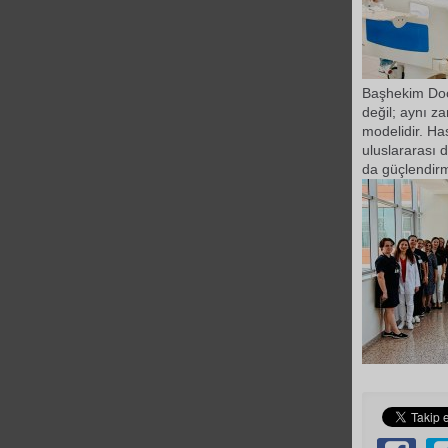
Başhekim Doç.
değil; aynı za
modelidir. Ha
uluslararası
da güçlendir