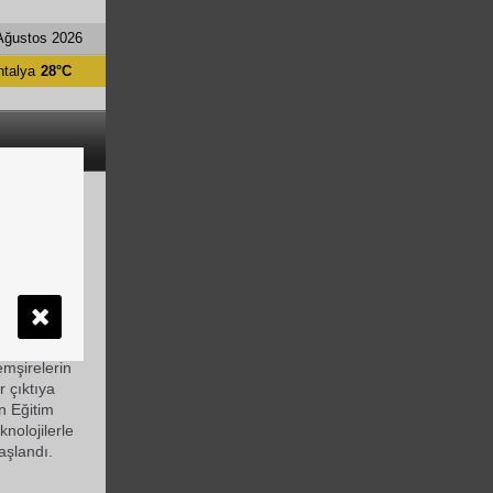
Ağustos 2026
ntalya
28°C
IM
natörlüğü
ilikçi
ı proje
 Hizmetleri
10-VET)
emşirelerin
r çıktıya
n Eğitim
nolojilerle
aşlandı.