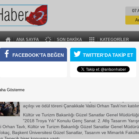
07 
A
ANA SAYFA
SON DAKİKA
KATEGORİLER
TROYA YILI”NDA GENÇ SANAT: AFİŞ TASARIM YA
FACEBOOK'TA BEĞEN
TWITTER'DA TAKİP ET
SERGİSİ
Yılı" Konulu Genç Sanat: 2. Afiş Tasarım Yarışmasının seçici kurul
 afiş tasarımdan oluşturulan serginin açılışı...
17 Ekim 2018 Çarşamba 13:03
aha Gösterme
"2018 Troya Yılı" Konulu Genç Sanat: 2. Afiş Tasarım Yarış
kurulu tarafından belirlenen 49 afiş tasarımdan oluşturulan
açılışı ve ödül töreni Çanakkale Valisi Orhan Tavlı'nın katılı
Kültür ve Turizm Bakanlığı Güzel Sanatlar Genel Müdürlüğ
"2018 Troya Yılı" Konulu Genç Sanat: 2. Afiş Tasarım Yarı
li Orhan Tavlı, Kültür ve Turizm Bakanlığı Güzel Sanatlar Genel Müdürü
okaç, Başkent Üniversitesi Güzel Sanatlar, Tasarım ve Mimarlık Fakült
an Tepecik birer konuşma yaptı.