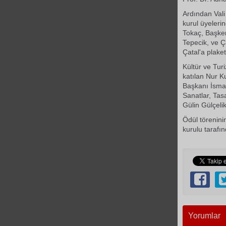
Ardından Vali
kurul üyeleri
Tokaç, Başken
Tepecik, ve Ç
Çatal'a plaket
Kültür ve Tu
katılan Nur K
Başkanı İsmai
Sanatlar, Tas
Gülin Gülçelik
Ödül törenini
kurulu tarafın
Yorumlar