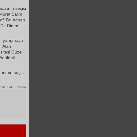
masının seçici
 Murat Salim
of. Dr. Adnan
 Dr. Didem
ç, yarışmaya
i Alan
sitesi Güzel
 ödülünü
asının seçici
.
2 defa okunmuştur