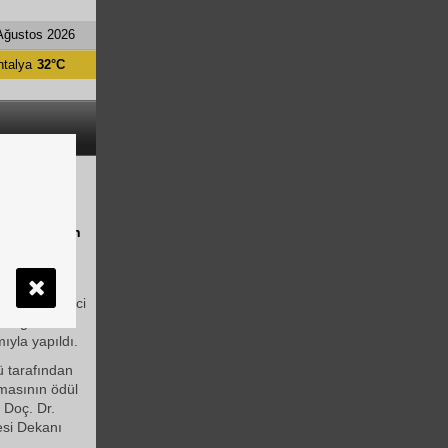
Ağustos 2026
ntalya
32°C
RIŞMASI
u tarafından
masının seçici
 serginin
mıyla yapıldı.
ü tarafından
şmasının ödül
 Doç. Dr.
esi Dekanı