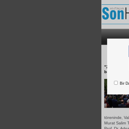
“2018 
"2018 Troya 
belirlenen 49
Bir D
töreninde, Va
Murat Salim T
Prof. Dr. Adn